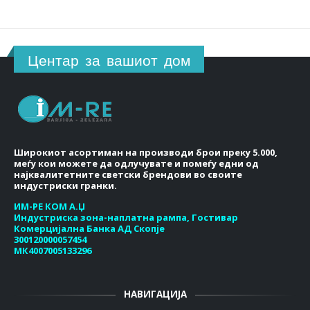
Центар за вашиот дом
Широкиот асортиман на производи брои преку 5.000,
меѓу кои можете да одлучувате и помеѓу едни од
најквалитетните светски брендови во своите
индустриски гранки.
ИМ-РЕ КОМ А.Џ
Индустриска зона-наплатна рампа, Гостивар
Комерцијална Банка АД Скопје
300120000057454
МК4007005133296
НАВИГАЦИЈА