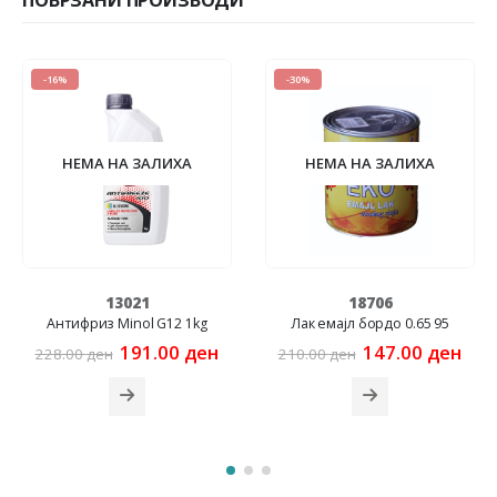
ПОВРЗАНИ ПРОИЗВОДИ
-16%
-30%
НЕМА НА ЗАЛИХА
НЕМА НА ЗАЛИХА
13021
18706
Антифриз Minol G12 1kg
Лак емајл бордо 0.65 95
rrent
Original
Current
Original
Cur
191.00
ден
147.00
ден
228.00
ден
210.00
ден
ice
price
price
price
pric
was:
is:
was:
is:
7.00 ден.
228.00 ден.
191.00 ден.
210.00 ден.
147