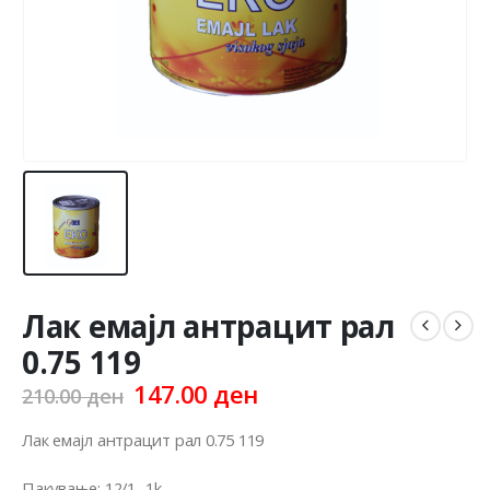
Лак емајл антрацит рал
0.75 119
Original
Current
147.00
ден
210.00
ден
price
price
was:
is:
Лак емајл антрацит рал 0.75 119
210.00 ден.
147.00 ден.
Пакување: 12/1 -1k