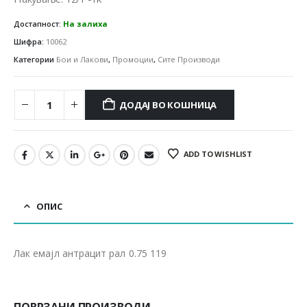
Достапност:
На залиха
Шифра:
10062
Категории
Бои и Лакови
,
Промоции
,
Сите Производи
ДОДАЈ ВО КОШНИЦА
ADD TO WISHLIST
ОПИС
Лак емајл антрацит рал 0.75 119