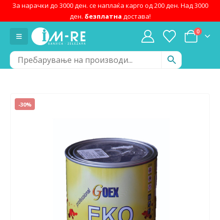
За нарачки до 3000 ден. се наплаќа карго од 200 ден. Над 3000
ден.
безплатна
достава!
0
-30%