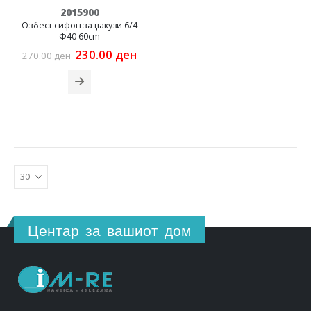
2015900
Озбест сифон за џакузи 6/4
Ф40 60cm
Original
Current
230.00
ден
270.00
ден
price
price
was:
is:
270.00 ден.
230.00 ден.
Центар за вашиот дом