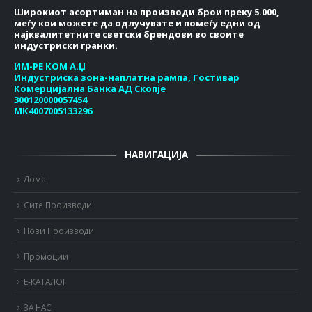
Широкиот асортиман на производи брои преку 5.000,
меѓу кои можете да одлучувате и помеѓу едни од
најквалитетните светски брендови во своите
индустриски гранки.
ИМ-РЕ КОМ А.Џ
Индустриска зона-наплатна рампа, Гостивар
Комерцијална Банка АД Скопје
300120000057454
МК4007005133296
НАВИГАЦИЈА
Дома
Сите Производи
Нови Производи
Промоции
Е-КАТАЛОГ
ЗА НАС