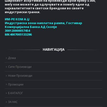
Широкиот асортиман на производи брои преку 5.000,
меѓу кои можете да одлучувате и помеѓу едни од
најквалитетните светски брендови во своите
индустриски гранки.
ИМ-РЕ КОМ А.Џ
Индустриска зона-наплатна рампа, Гостивар
Комерцијална Банка АД Скопје
300120000057454
МК4007005133296
НАВИГАЦИЈА
Дома
Сите Производи
Нови Производи
Промоции
Е-КАТАЛОГ
ЗА НАС