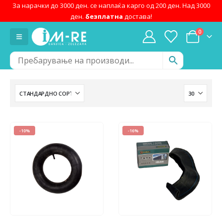
За нарачки до 3000 ден. се наплаќа карго од 200 ден. Над 3000
ден.
безплатна
достава!
0
-10%
-16%