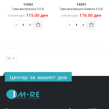
11662
14361
Гума внатрешна 3.5-8
Гума внатрешна Камела 3.5-8
Original
Current
Original
Cur
115.00
ден
176.00
ден
128.00
ден
210.00
ден
price
price
price
pric
was:
is:
was:
is:
128.00 ден.
115.00 ден.
210.00 ден.
176
Центар за вашиот дом