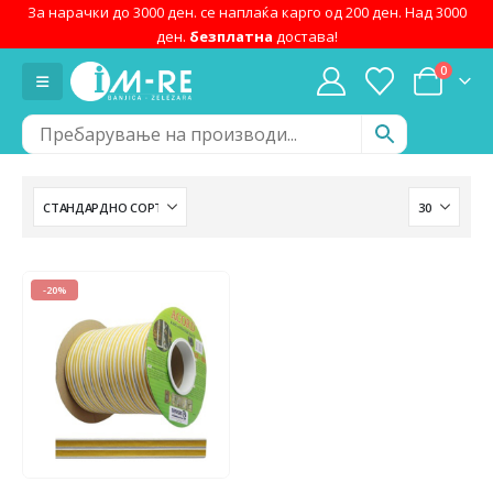
За нарачки до 3000 ден. се наплаќа карго од 200 ден. Над 3000
ден.
безплатна
достава!
0
-20%