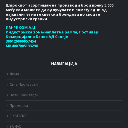
Широкиот асортиман на производи брои преку 5.000,
меѓу кои можете да одлучувате и помеѓу едни од
најквалитетните светски брендови во своите
индустриски гранки.
ИМ-РЕ КОМ А.Џ
Индустриска зона-наплатна рампа, Гостивар
Комерцијална Банка АД Скопје
300120000057454
МК4007005133296
НАВИГАЦИЈА
Дома
Сите Производи
Нови Производи
Промоции
Е-КАТАЛОГ
ЗА НАС