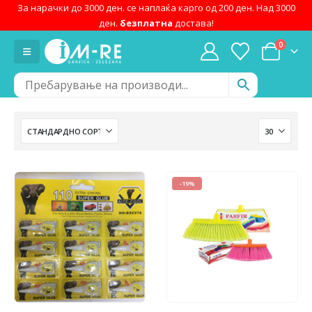
За нарачки до 3000 ден. се наплаќа карго од 200 ден. Над 3000
ден.
безплатна
достава!
0
-19%