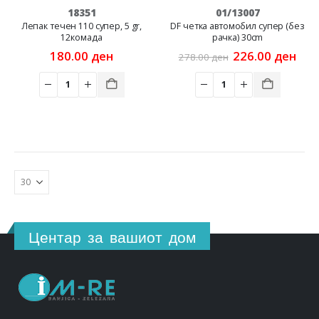
18351
01/13007
Лепак течен 110 супер, 5 gr,
DF четка автомобил супер (без
12комада
рачка) 30cm
Original
Cur
180.00
ден
226.00
ден
278.00
ден
price
pric
was:
is:
278.00 ден.
226
Центар за вашиот дом