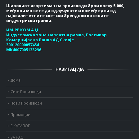
Широкиот асортиман на производи брои преку 5.000,
меѓу кои можете да одлучувате и помеѓу едни од
најквалитетните светски брендови во своите
индустриски гранки.
ИМ-РЕ КОМ А.Џ
Индустриска зона-наплатна рампа, Гостивар
Комерцијална Банка АД Скопје
300120000057454
МК4007005133296
НАВИГАЦИЈА
Дома
Сите Производи
Нови Производи
Промоции
Е-КАТАЛОГ
ЗА НАС