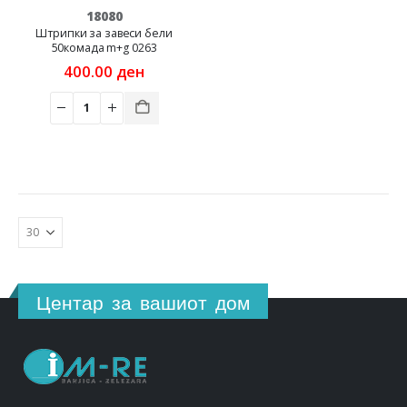
18080
Штрипки за завеси бели
50комада m+g 0263
400.00
ден
Центар за вашиот дом