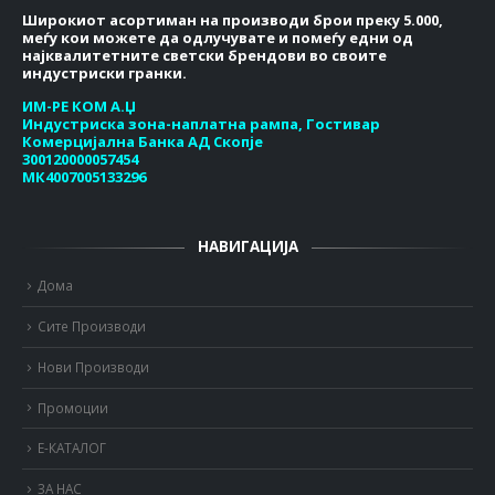
Широкиот асортиман на производи брои преку 5.000,
меѓу кои можете да одлучувате и помеѓу едни од
најквалитетните светски брендови во своите
индустриски гранки.
ИМ-РЕ КОМ А.Џ
Индустриска зона-наплатна рампа, Гостивар
Комерцијална Банка АД Скопје
300120000057454
МК4007005133296
НАВИГАЦИЈА
Дома
Сите Производи
Нови Производи
Промоции
Е-КАТАЛОГ
ЗА НАС