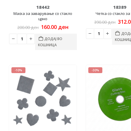
18442
18389
Маска за заварување со стакло
Четка со стакло за
црно
Origi
312.
390.00
ден
Original
Current
price
160.00
ден
200.00
ден
price
price
was:
ДОДА
was:
is:
390.0
ДОДАЈ ВО
КОШНИЦ
200.00 ден.
160.00 ден.
КОШНИЦА
-10%
-30%