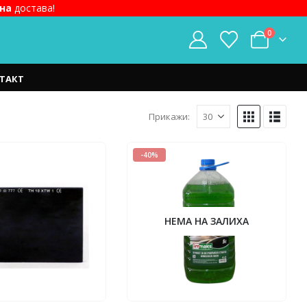
на
достава!
0
ТАКТ
Прикажи:
-40%
НЕМА НА ЗАЛИХА