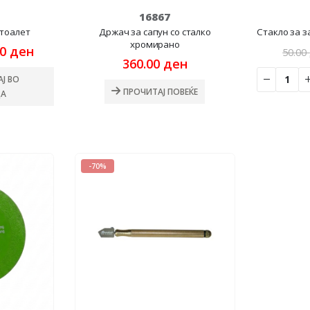
16867
 тоалет
Држач за сапун со сталко
Стакло за 
хромирано
nal
Current
00
ден
50.00
price
360.00
ден
is:
Ј ВО
0 ден.
312.00 ден.
ПРОЧИТАЈ ПОВЕЌЕ
А
-70%