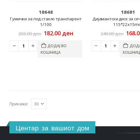
18648
18681
Гумички за под стакло транспарент
Дијамантски диск за се
1/100
115*22x15m
Original
Current
Origi
182.00
ден
168.
203.00
ден
240.00
ден
price
price
price
was:
is:
was:
ДОДАЈ ВО
ДОДА
203.00 ден.
182.00 ден.
240.0
КОШНИЦА
КОШНИЦ
Прикажи:
Центар за вашиот дом