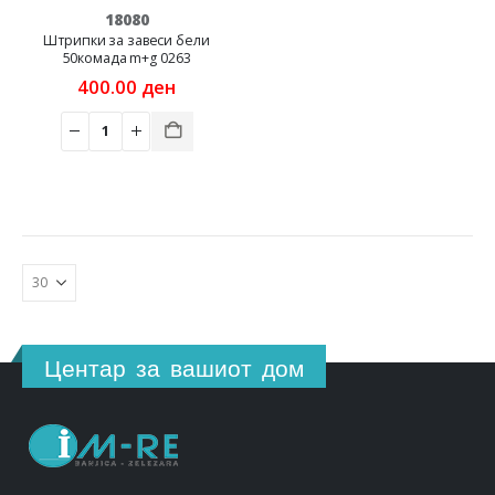
18080
Штрипки за завеси бели
50комада m+g 0263
400.00
ден
Центар за вашиот дом