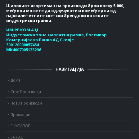
Широкиот асортиман на производи брои преку 5.000,
меѓу кои можете да одлучувате и помеѓу едни од
најквалитетните светски брендови во своите
индустриски гранки.
ИМ-РЕ КОМ А.Џ
Индустриска зона-наплатна рампа, Гостивар
Комерцијална Банка АД Скопје
300120000057454
МК4007005133296
НАВИГАЦИЈА
Дома
Сите Производи
Нови Производи
Промоции
Е-КАТАЛОГ
ЗА НАС