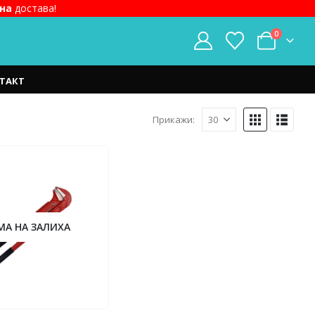
на
достава!
0
ТАКТ
Прикажи:
МА НА ЗАЛИХА