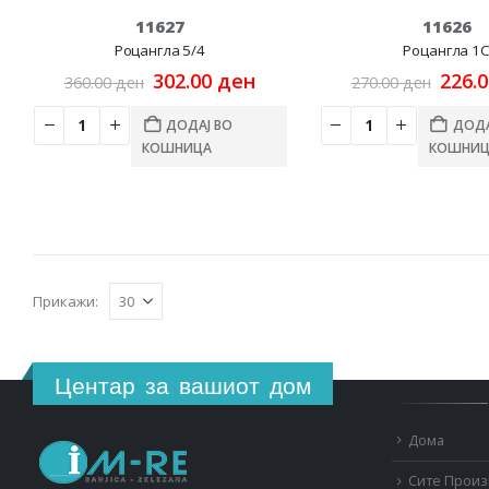
11627
11626
Роцангла 5/4
Роцангла 1
Original
Current
Origi
302.00
ден
226.
360.00
ден
270.00
ден
price
price
price
was:
is:
was:
ДОДАЈ ВО
ДОДА
360.00 ден.
302.00 ден.
270.0
КОШНИЦА
КОШНИЦ
Прикажи:
Центар за вашиот дом
Дома
Сите Прои