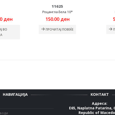
11625
C
Роцангла бела 10*
nal
Current
00
ден
150.00
ден
price
is:
Ј ВО
ПРОЧИТАЈ ПОВЕЌЕ
0 ден.
226.00 ден.
А
НАВИГАЦИЈА
КОНТАКТ
Адреса:
E65, Naplatna Patarina, 
Republic of Macedo
зводи