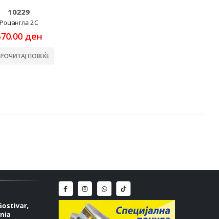
10229
Роцангла 2C
570.00
ден
ПРОЧИТАЈ ПОВЕЌЕ
Gostivar,
nia