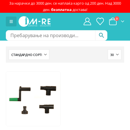
За нарачки до 3000 ден. се наплаќа карго од 200 ден. Над 3000
ден.
безплатна
достава!
0