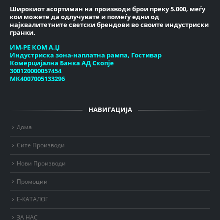
Широкиот асортиман на производи брои преку 5.000, меѓу
кои можете да одлучувате и помеѓу едни од
најквалитетните светски брендови во своите индустриски
гранки.
ИМ-РЕ КОМ А.Џ
Индустриска зона-наплатна рампа, Гостивар
Комерцијална Банка АД Скопје
300120000057454
МК4007005133296
НАВИГАЦИЈА
Дома
Сите Производи
Нови Производи
Промоции
Е-КАТАЛОГ
ЗА НАС