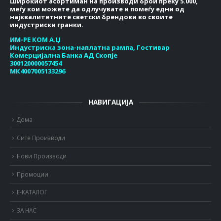
Широкиот асортиман на производи брои преку 5.000,
меѓу кои можете да одлучувате и помеѓу едни од
најквалитетните светски брендови во своите
индустриски гранки.
ИМ-РЕ КОМ А.Џ
Индустриска зона-наплатна рампа, Гостивар
Комерцијална Банка АД Скопје
300120000057454
МК4007005133296
НАВИГАЦИЈА
Дома
Сите Производи
Нови Производи
Промоции
Е-КАТАЛОГ
ЗА НАС