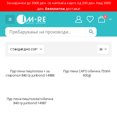
За нарачки до 3000 ден. се наплаќа карго од 200 ден. Над 3000
ден.
безплатна
достава!
0
Пур пена пиштолска + за
Пур пена CAPO обична 750ml-
стиропол 840 гр junbond 14988
600gr
Пур пена пиштолска+обична
840 гр junbond 14987