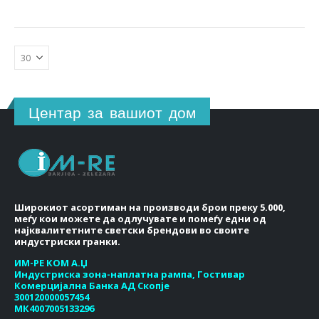
Центар за вашиот дом
Широкиот асортиман на производи брои преку 5.000,
меѓу кои можете да одлучувате и помеѓу едни од
најквалитетните светски брендови во своите
индустриски гранки.
ИМ-РЕ КОМ А.Џ
Индустриска зона-наплатна рампа, Гостивар
Комерцијална Банка АД Скопје
300120000057454
МК4007005133296