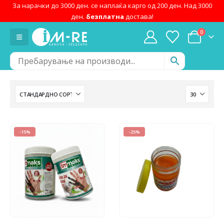
За нарачки до 3000 ден. се наплаќа карго од 200 ден. Над 3000
ден.
безплатна
достава!
0
-15%
-25%