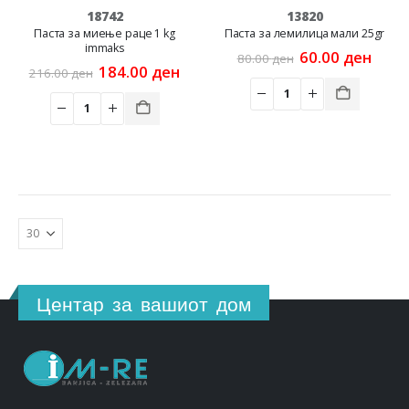
18742
13820
Паста за миење раце 1 kg
Паста за лемилица мали 25gr
immaks
Original
Curr
60.00
ден
80.00
ден
Original
Current
price
price
184.00
ден
216.00
ден
price
price
was:
is:
was:
is:
80.00 ден.
60.00
216.00 ден.
184.00 ден.
Центар за вашиот дом