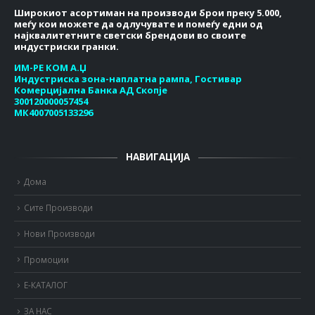
Широкиот асортиман на производи брои преку 5.000,
меѓу кои можете да одлучувате и помеѓу едни од
најквалитетните светски брендови во своите
индустриски гранки.
ИМ-РЕ КОМ А.Џ
Индустриска зона-наплатна рампа, Гостивар
Комерцијална Банка АД Скопје
300120000057454
МК4007005133296
НАВИГАЦИЈА
Дома
Сите Производи
Нови Производи
Промоции
Е-КАТАЛОГ
ЗА НАС