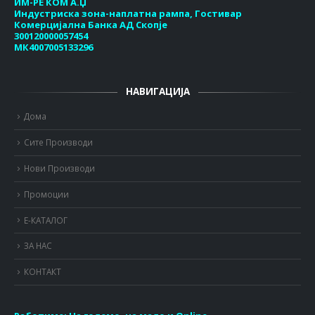
ИМ-РЕ КОМ А.Џ
Индустриска зона-наплатна рампа, Гостивар
Комерцијална Банка АД Скопје
300120000057454
МК4007005133296
НАВИГАЦИЈА
Дома
Сите Производи
Нови Производи
Промоции
Е-КАТАЛОГ
ЗА НАС
КОНТАКТ