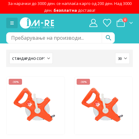
За нарачки до 3000 ден. се наплаќа карго од 200 ден. Над 3000
ден.
безплатна
достава!
0
-30%
-30%