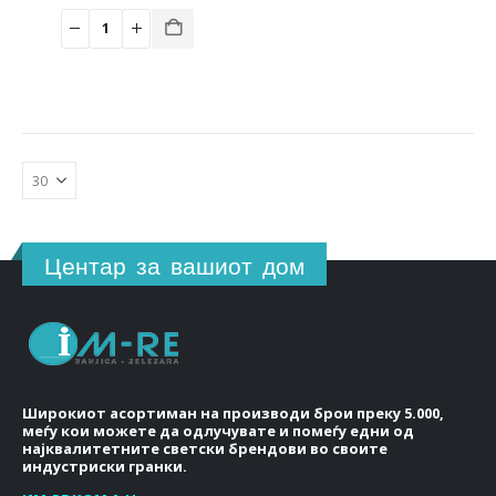
price
price
was:
is:
240.00 ден.
168.00 ден.
Центар за вашиот дом
Широкиот асортиман на производи брои преку 5.000,
меѓу кои можете да одлучувате и помеѓу едни од
најквалитетните светски брендови во своите
индустриски гранки.