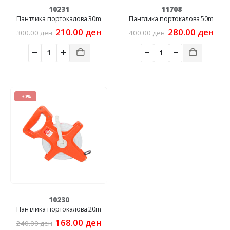
10231
11708
Пантлика портокалова 30m
Пантлика портокалова 50m
Original
Current
Original
Cur
210.00
ден
280.00
ден
300.00
ден
400.00
ден
price
price
price
pric
was:
is:
was:
is:
300.00 ден.
210.00 ден.
400.00 ден.
280
-30%
10230
Пантлика портокалова 20m
Original
Current
168.00
ден
240.00
ден