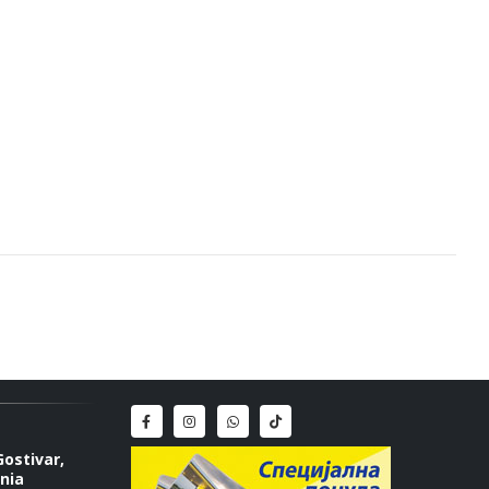
Gostivar,
nia