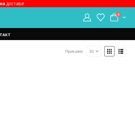
на
достава!
0
ТАКТ
Прикажи: