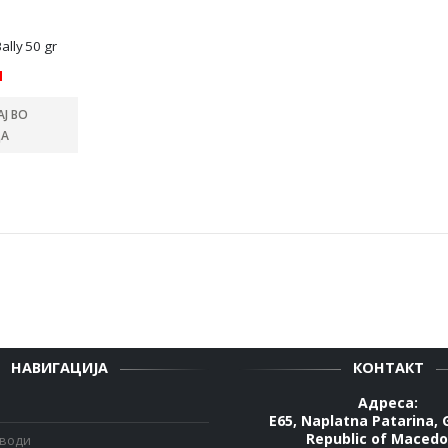
lly 50 gr
н
Ј ВО
А
НАВИГАЦИЈА
КОНТАКТ
Адреса:
E65, Naplatna Patarina, 
Republic of Macedo
зводи