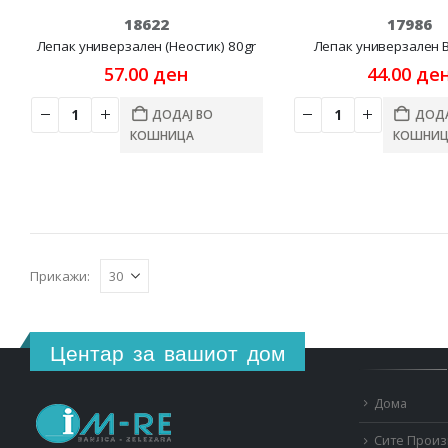
18622
17986
Лепак универзален (Неостик) 80gr
Лепак универзален Ba
57.00
ден
44.00
де
ДОДАЈ ВО
ДОДА
КОШНИЦА
КОШНИЦ
Прикажи:
Центар за вашиот дом
Дома
Сите Прои