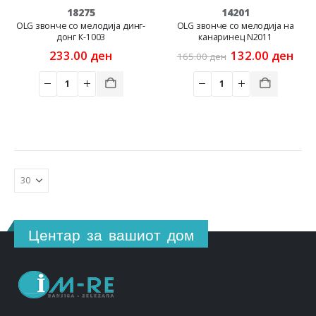
18275
14201
OLG звонче со мелодија динг-
OLG звонче со мелодија на
донг К-1003
канаринец N2011
Original
Cur
233.00
ден
132.00
ден
165.00
ден
price
pric
was:
is:
165.00 ден.
132
Центар за вашиот дом