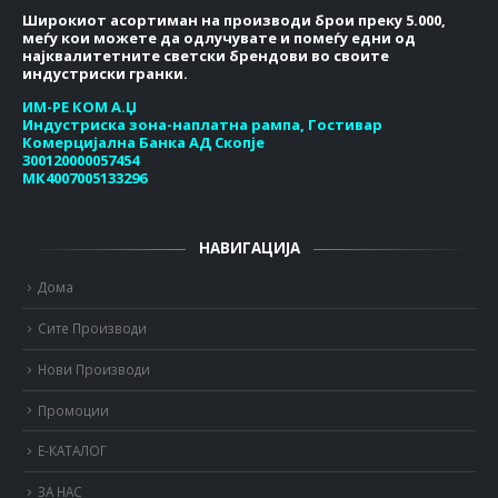
Широкиот асортиман на производи брои преку 5.000,
меѓу кои можете да одлучувате и помеѓу едни од
најквалитетните светски брендови во своите
индустриски гранки.
ИМ-РЕ КОМ А.Џ
Индустриска зона-наплатна рампа, Гостивар
Комерцијална Банка АД Скопје
300120000057454
МК4007005133296
НАВИГАЦИЈА
Дома
Сите Производи
Нови Производи
Промоции
Е-КАТАЛОГ
ЗА НАС