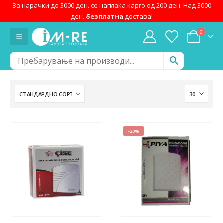
За нарачки до 3000 ден. се наплаќа карго од 200 ден. Над 3000
ден.
безплатна
достава!
0
-20%