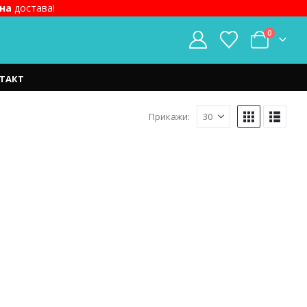
на
достава!
0
ТАКТ
Прикажи: