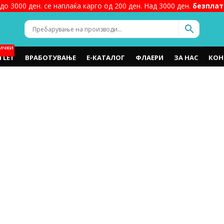
до 3000 ден. се наплаќа карго од 200 ден. Над 3000 ден.
безплат
ИЧКИ
TLET
ВРАБОТУВАЊЕ
Е-КАТАЛОГ
ФЛАЕРИ
ЗА НАС
КОН