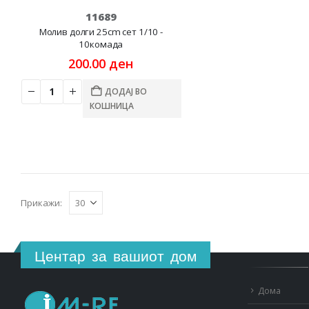
11689
Молив долги 25cm сет 1/10 -
10комада
200.00
ден
ДОДАЈ ВО
КОШНИЦА
Прикажи:
Центар за вашиот дом
Дома