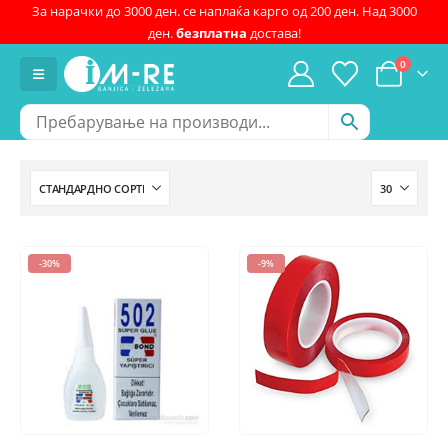
За нарачки до 3000 ден. се наплаќа карго од 200 ден. Над 3000
ден.
безплатна
достава!
0
-30%
-9%