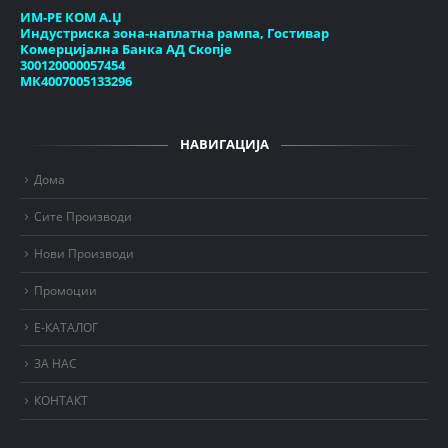
ИМ-РЕ КОМ А.Џ
Индустриска зона-наплатна рампа, Гостивар
Комерцијална Банка АД Скопје
300120000057454
МК4007005133296
НАВИГАЦИЈА
Дома
Сите Производи
Нови Производи
Промоции
Е-КАТАЛОГ
ЗА НАС
КОНТАКТ