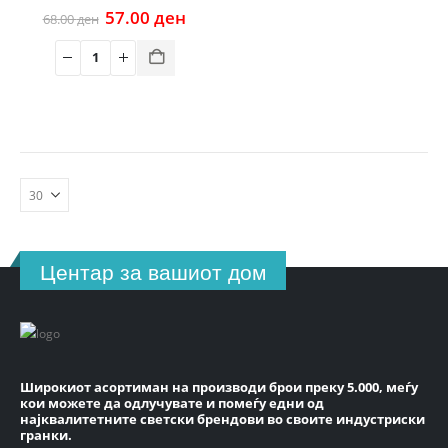
Original
Current
57.00
ден
68.00
ден
price
price
was:
is:
68.00 ден.
57.00 ден.
Центар за вашиот дом
Широкиот асортиман на производи брои преку 5.000, меѓу
кои можете да одлучувате и помеѓу едни од
најквалитетните светски брендови во своите индустриски
гранки.