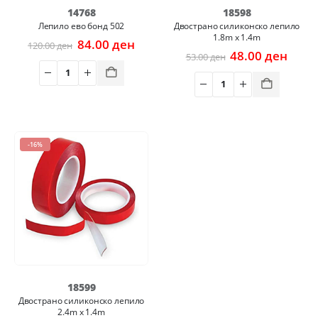
14768
18598
Лепило ево бонд 502
Двострано силиконско лепило
1.8m x 1.4m
Original
Current
84.00
ден
120.00
ден
price
price
Original
Curr
48.00
ден
53.00
ден
was:
is:
price
price
120.00 ден.
84.00 ден.
was:
is:
53.00 ден.
48.00
-16%
18599
Двострано силиконско лепило
2.4m x 1.4m