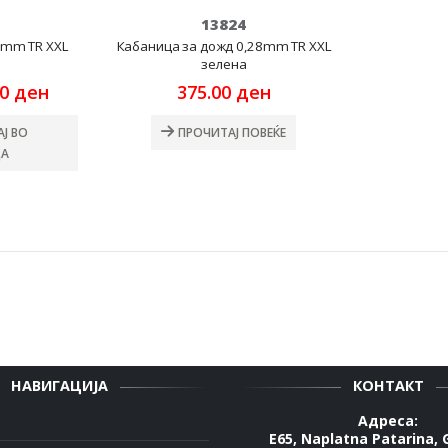
13824
8mm ТR XXL
Кабаница за дожд 0,28mm ТR XXL
зелена
nal
Current
00
ден
375.00
ден
price
is:
Ј ВО
ПРОЧИТАЈ ПОВЕЌЕ
0 ден.
319.00 ден.
А
НАВИГАЦИЈА
КОНТАКТ
Адреса:
E65, Naplatna Patarina, 