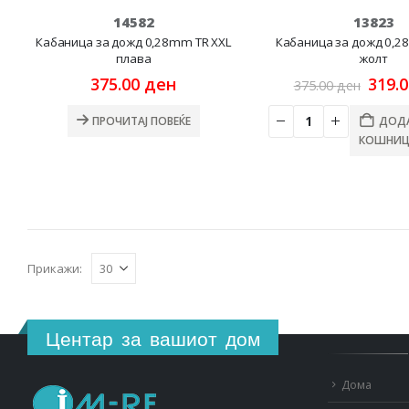
14582
13823
Кабаница за дожд 0,28mm ТR XXL
Кабаница за дожд 0,2
плава
жолт
Origi
375.00
ден
319.
375.00
ден
price
was:
ПРОЧИТАЈ ПОВЕЌЕ
ДОДА
375.0
КОШНИЦ
Прикажи:
Центар за вашиот дом
Дома