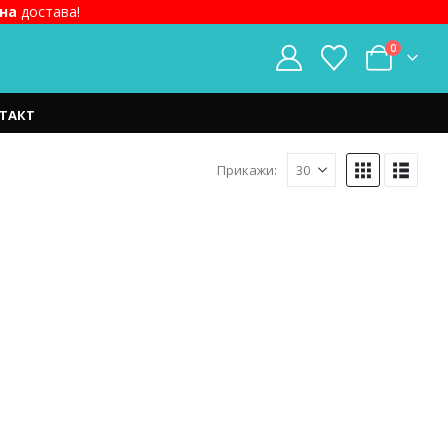
на
достава!
0
ТАКТ
Прикажи: