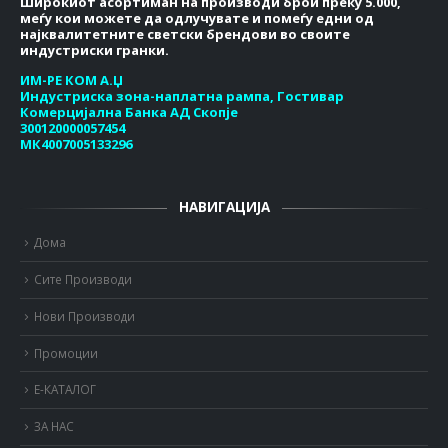
Широкиот асортиман на производи брои преку 5.000,
меѓу кои можете да одлучувате и помеѓу едни од
најквалитетните светски брендови во своите
индустриски гранки.
ИМ-РЕ КОМ А.Џ
Индустриска зона-наплатна рампа, Гостивар
Комерцијална Банка АД Скопје
300120000057454
МК4007005133296
НАВИГАЦИЈА
Дома
Сите Производи
Нови Производи
Промоции
Е-КАТАЛОГ
ЗА НАС