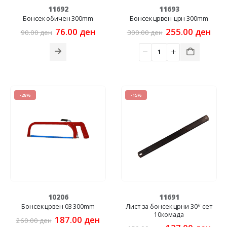
11692
11693
Бонсек обичен 300mm
Бонсек црвен-црн 300mm
Original
Current
Original
Cur
76.00
ден
255.00
ден
90.00
ден
300.00
ден
price
price
price
pric
was:
is:
was:
is:
90.00 ден.
76.00 ден.
300.00 ден.
255
-28%
-15%
10206
11691
Бонсек црвен 03 300mm
Лист за бонсек црни 30* сет
10комада
Original
Current
187.00
ден
260.00
ден