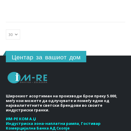
Центар за вашиот дом
Широкиот асортиман на производи брои преку 5.000,
меѓу кои можете да одлучувате и помеѓу едни од
најквалитетните светски брендови во своите
индустриски гранки.
ИМ-РЕ КОМ А.Џ
Индустриска зона-наплатна рампа, Гостивар
Комерцијална Банка АД Скопје