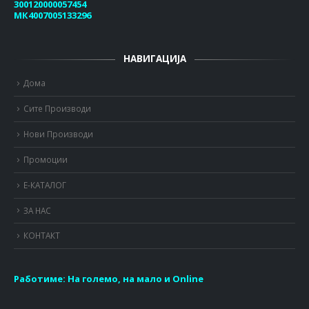
300120000057454
МК4007005133296
НАВИГАЦИЈА
Дома
Сите Производи
Нови Производи
Промоции
Е-КАТАЛОГ
ЗА НАС
КОНТАКТ
Работиме:
На големо, на мало и Online