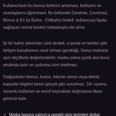
Kullanıcıların bu bonus türlerini anlaması, farklarını ve
avantajlarını öğrenmesi. Bu bölümde Deneme, Çevrimsiz
Bonus & En İyi Bahis - Elitbahis hedefi, kullanıcıya fayda
sağlayan somut kontrol noktalarıyla ele alınır.
İyi bir bahis sitesinde canlı destek, e-posta ve telefon gibi
iletişim kanallarının nasıl olması gerektiği. Varsa markalar
aynı ölçütlerle değerlendirilir; marka yoksa içerik ana konu
etrafında kalır ve uydurma isim üretilmez.
Değişebilen bonus, lisans, ödeme süresi veya teknik
kapasite bilgileri kesin gerçek gibi sunulmaz. 18+ uyarısı,
sorumlu kullanım ve resmî kaynaktan doğrulama ilkesi
görünür kalır.
Marka başına yalnızca gerekli giriş terimleri doğal