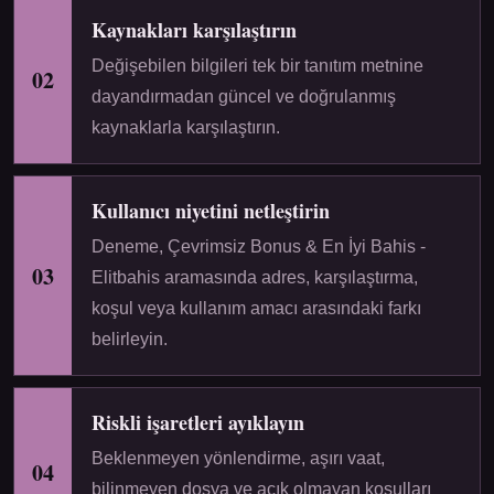
Kaynakları karşılaştırın
Değişebilen bilgileri tek bir tanıtım metnine
02
dayandırmadan güncel ve doğrulanmış
kaynaklarla karşılaştırın.
Kullanıcı niyetini netleştirin
Deneme, Çevrimsiz Bonus & En İyi Bahis -
03
Elitbahis aramasında adres, karşılaştırma,
koşul veya kullanım amacı arasındaki farkı
belirleyin.
Riskli işaretleri ayıklayın
Beklenmeyen yönlendirme, aşırı vaat,
04
bilinmeyen dosya ve açık olmayan koşulları