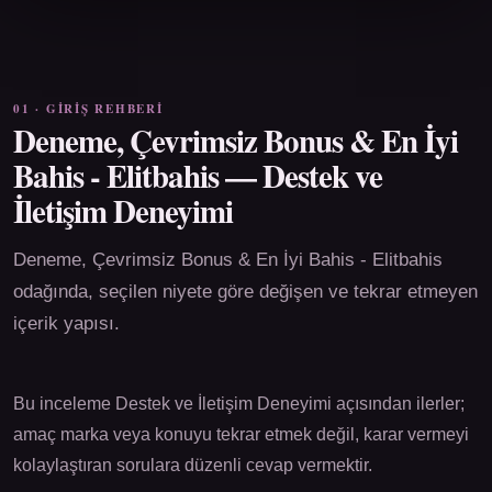
01 · GİRİŞ REHBERİ
Deneme, Çevrimsiz Bonus & En İyi
Bahis - Elitbahis — Destek ve
İletişim Deneyimi
Deneme, Çevrimsiz Bonus & En İyi Bahis - Elitbahis
odağında, seçilen niyete göre değişen ve tekrar etmeyen
içerik yapısı.
Bu inceleme Destek ve İletişim Deneyimi açısından ilerler;
amaç marka veya konuyu tekrar etmek değil, karar vermeyi
kolaylaştıran sorulara düzenli cevap vermektir.