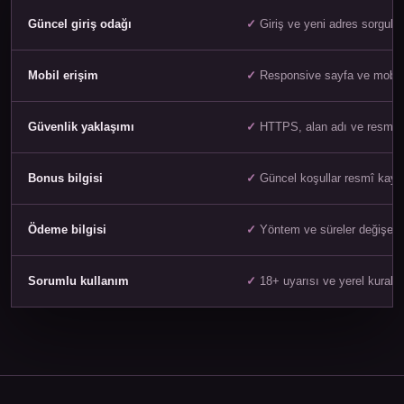
Güncel giriş odağı
✓
Giriş ve yeni adres sorguları
Mobil erişim
✓
Responsive sayfa ve mobil t
Güvenlik yaklaşımı
✓
HTTPS, alan adı ve resmî 
Bonus bilgisi
✓
Güncel koşullar resmî kayna
Ödeme bilgisi
✓
Yöntem ve süreler değişebil
Sorumlu kullanım
✓
18+ uyarısı ve yerel kurall