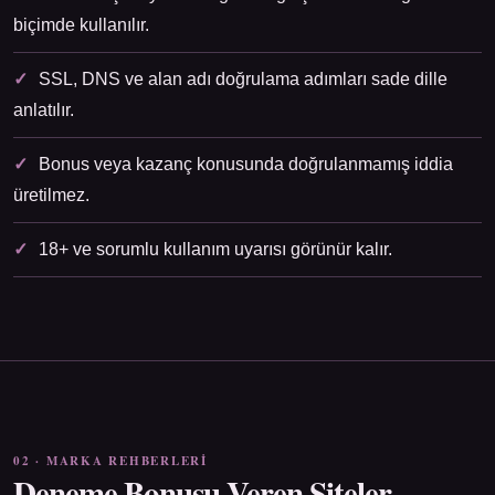
biçimde kullanılır.
SSL, DNS ve alan adı doğrulama adımları sade dille
anlatılır.
Bonus veya kazanç konusunda doğrulanmamış iddia
üretilmez.
18+ ve sorumlu kullanım uyarısı görünür kalır.
02 · MARKA REHBERLERİ
Deneme Bonusu Veren Siteler