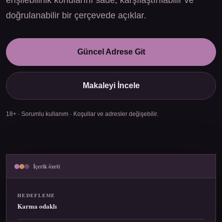
erişilebilirlik konularını sade, karşılaştırılabilir ve
doğrulanabilir bir çerçevede açıklar.
Güncel Adrese Git
Makaleyi İncele
18+ · Sorumlu kullanım · Koşullar ve adresler değişebilir.
İçerik özeti
HEDEFLEME
Karma odaklı