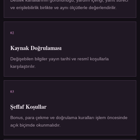
Destek kanallarının görünürlüğü, yardım içeriği, yanıt süreci
ve erişilebilirlik birlikte ve aynı ölçütlerle değerlendirilir.
02
Kaynak Doğrulaması
Değişebilen bilgiler yayın tarihi ve resmî koşullarla
karşılaştırılır.
03
Şeffaf Koşullar
Bonus, para çekme ve doğrulama kuralları işlem öncesinde
açık biçimde okunmalıdır.