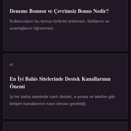
Deneme Bonusu ve Çevrimsiz Bonus Nedir?
Kullanıcıların bu bonus türlerini anlaması, farklarını ve
avantajlarını öğrenmesi.
02
En İyi Bahis Sitelerinde Destek Kanallarının
Önemi
İyi bir bahis sitesinde canlı destek, e-posta ve telefon gibi
iletişim kanallarının nasıl olması gerektiği.