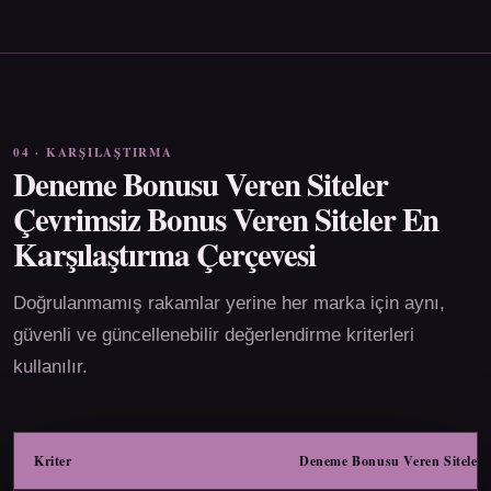
04 · KARŞILAŞTIRMA
Deneme Bonusu Veren Siteler
Çevrimsiz Bonus Veren Siteler En
Karşılaştırma Çerçevesi
Doğrulanmamış rakamlar yerine her marka için aynı,
güvenli ve güncellenebilir değerlendirme kriterleri
kullanılır.
Kriter
Deneme Bonusu Veren Siteler 