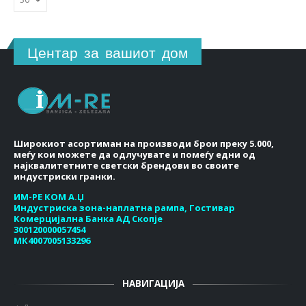
Центар за вашиот дом
Широкиот асортиман на производи брои преку 5.000,
меѓу кои можете да одлучувате и помеѓу едни од
најквалитетните светски брендови во своите
индустриски гранки.
ИМ-РЕ КОМ А.Џ
Индустриска зона-наплатна рампа, Гостивар
Комерцијална Банка АД Скопје
300120000057454
МК4007005133296
НАВИГАЦИЈА