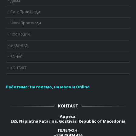
Дома
Сите Производи
Нови Производи
Промоции
Е-КАТАЛОГ
ЗА НАС
КОНТАКТ
Работиме:
На големо, на мало и Online
КОНТАКТ
Адреса:
E65, Naplatna Patarina, Gostivar, Republic of Macedonia
ТЕЛЕФОН:
+389 70 434 434