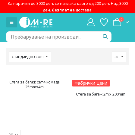
За нарачки до 3000 ден. се наплаќа карго од 200 ден. Над 3000
ден.
безплатна
достава!
0
Стега за багаж сет 4 комада
Фабрички Цени
25mmx4m
Стегa за багаж 2m x 200mm