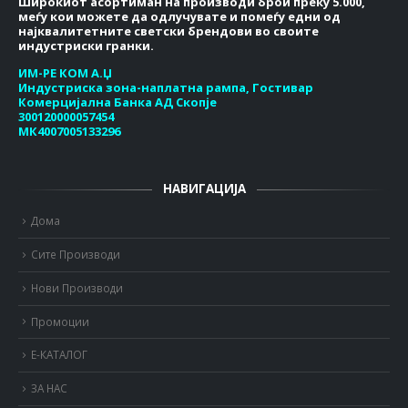
Широкиот асортиман на производи брои преку 5.000,
меѓу кои можете да одлучувате и помеѓу едни од
најквалитетните светски брендови во своите
индустриски гранки.
ИМ-РЕ КОМ А.Џ
Индустриска зона-наплатна рампа, Гостивар
Комерцијална Банка АД Скопје
300120000057454
МК4007005133296
НАВИГАЦИЈА
Дома
Сите Производи
Нови Производи
Промоции
Е-КАТАЛОГ
ЗА НАС