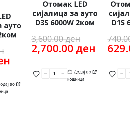
Отомак LED
Отом
сијалица за ауто
сијал
LED
D3S 6000W 2ком
D1S 
а ауто
2ком
Original
3,600.00
ден
740.
price
Curren
2,700.00
ден
629
Original
н
was:
price
price
Current
ен
3,600.00 
is:
was:
price
Додај во
н.
2,700.
1,400.00 ден.
is:
кошница
одај во
840.00 ден.
ница