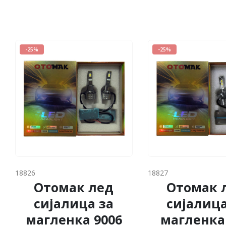
-25%
-25%
18826
18827
Отомак лед
Отомак 
сијалица за
сијалица
магленка 9006
магленка