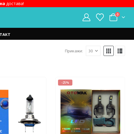
на
достава!
0
ТАКТ
Прикажи:
-25%