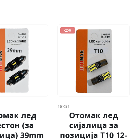
-20%
18831
омак лед
Отомак лед
стон (за
сијалица за
ица) 39mm
позиција Т10 12-