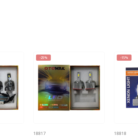
-25%
-15%
18817
18818