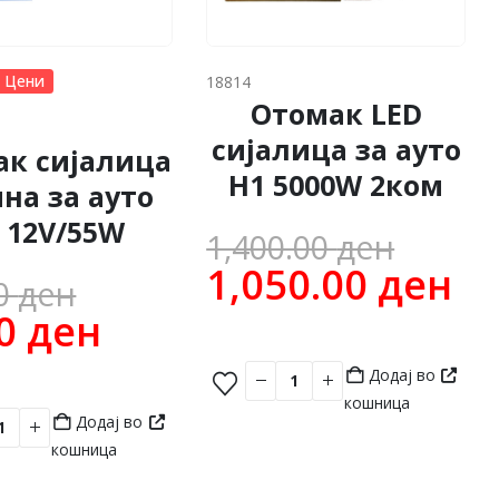
 Цени
18814
Отомак LED
сијалица за ауто
ак сијалица
H1 5000W 2ком
на за ауто
 12V/55W
Origi
1,400.00
ден
price
Cu
1,050.00
ден
Original
00
ден
was:
pr
price
Current
00
ден
1,400
is:
was:
price
Додај во
1,
.
140.00 ден.
is:
кошница
Додај во
.
42.00 ден.
кошница