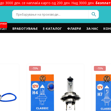
до 3000 ден. се наплаќа карго од 200 ден. Над 3000 ден.
безплат
ИЧКИ
TLET
ВРАБОТУВАЊЕ
Е-КАТАЛОГ
ФЛАЕРИ
ЗА НАС
КОН
-70%
-70%