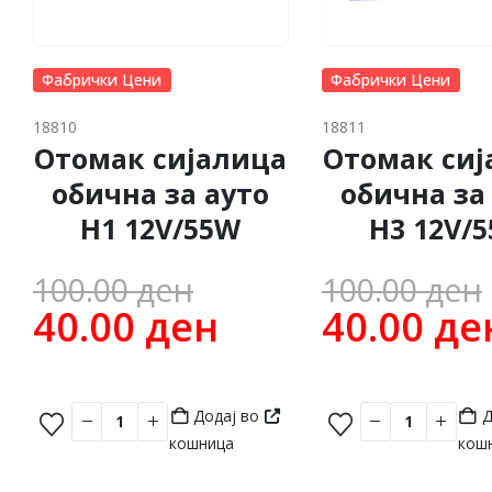
Фабрички Цени
Фабрички Цени
18810
18811
Отомак сијалица
Отомак сиј
обична за ауто
обична за
H1 12V/55W
H3 12V/
Original
100.00
ден
100.00
ден
price
Current
40.00
ден
40.00
де
was:
price
100.00 ден.
is:
Додај во
Д
40.00 ден.
кошница
кош