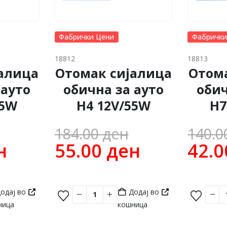
Фабрички Цени
Фабрички
18812
18813
алица
Отомак сијалица
Отом
 ауто
обична за ауто
обич
55W
H4 12V/55W
H7
Original
Original
184.00
ден
140.
price
Current
price
Current
н
55.00
ден
42.
was:
price
was:
price
100.00 ден.
is:
184.00 ден
is:
одај во
Додај во
40.00 ден.
55.00 ден
ница
кошница