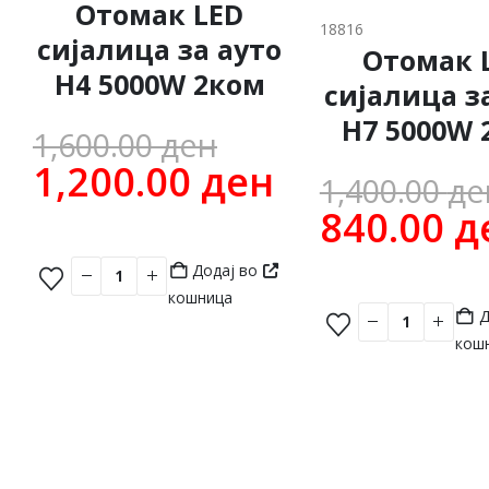
Отомак LED
18816
сијалица за ауто
Отомак 
H4 5000W 2ком
сијалица з
H7 5000W 
Original
1,600.00
ден
price
Current
1,200.00
ден
1,400.00
де
was:
price
840.00
д
1,600.00 ден.
is:
Додај во
1,200.00 де
кошница
Д
кош