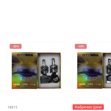
-25%
-40%
Фабрички Цени
18815