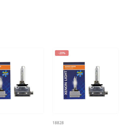
-20%
18828