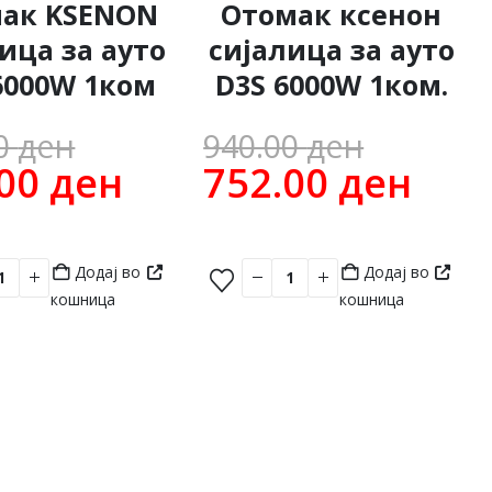
ак KSENON
Отомак ксенон
ица за ауто
сијалица за ауто
6000W 1ком
D3S 6000W 1ком.
Original
Origin
00
ден
940.00
ден
t
price
Current
price
Cur
.00
ден
752.00
ден
was:
price
was:
pric
ден.
740.00 ден.
is:
940.00
is:
Додај во
Додај во
00 ден.
629.00 ден.
752.
кошница
кошница