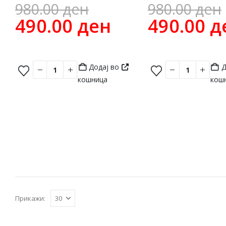
Original
980.00
ден
980.00
ден
price
Current
490.00
ден
490.00
д
was:
price
980.00 ден.
is:
Додај во
Д
490.00 ден.
кошница
кош
Прикажи: