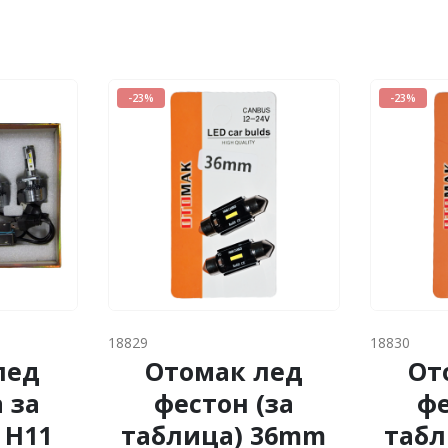
-23%
-23%
18829
18830
лед
Отомак лед
От
 за
фестон (за
фе
 H11
таблица) 36mm
табл