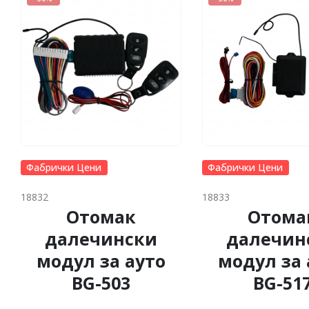
Фабрички Цени
Фабрички Цени
18832
18833
Отомак
Отома
далечински
далечин
модул за ауто
модул за 
BG-503
BG-51