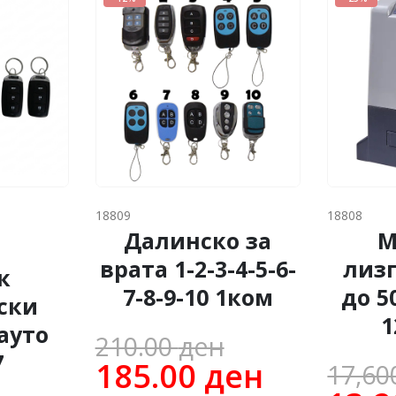
18809
18808
Далинско за
М
врата 1-2-3-4-5-6-
лиз
к
7-8-9-10 1ком
до 5
ски
1
ауто
Original
210.00
ден
7
price
Current
185.00
ден
17,60