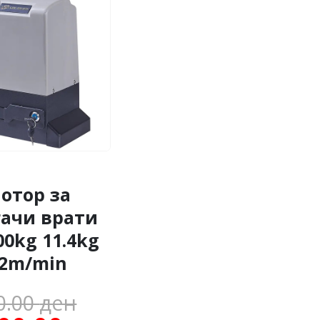
отор за
гачи врати
00kg 11.4kg
2m/min
Original
0.00
ден