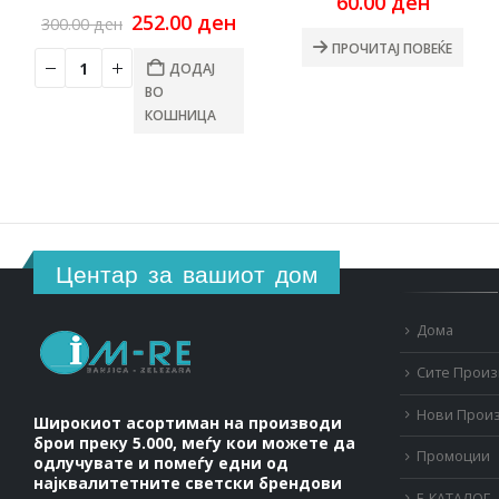
60.00
ден
Original
Current
252.00
ден
300.00
ден
price
price
ПРОЧИТАЈ ПОВЕЌЕ
was:
is:
ДОДАЈ
300.00 ден.
252.00 ден.
ВО
КОШНИЦА
Центар за вашиот дом
Дома
Сите Прои
Нови Прои
Широкиот асортиман на производи
брои преку 5.000, меѓу кои можете да
Промоции
одлучувате и помеѓу едни од
најквалитетните светски брендови
Е-КАТАЛОГ