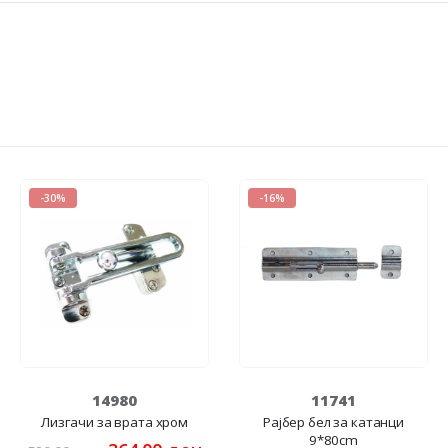
-30%
-16%
14980
11741
Лизгачи за врата хром
Рајбер бел за катанци
9*80cm