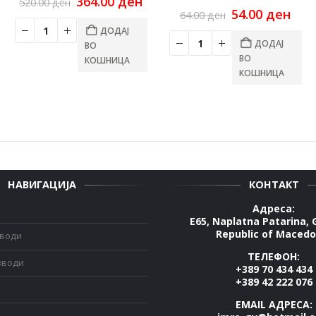
Original
Current
364.00
ден
520.00
ден
price
price
Original
Cur
54.00
ден
64.00
ден
was:
is:
price
pric
ДОДАЈ
520.00 ден.
364.00 ден.
was:
is:
ДОДАЈ
ВО
64.00 ден.
54.0
ВО
КОШНИЦА
КОШНИЦА
НАВИГАЦИЈА
КОНТАКТ
Адреса:
E65, Naplatna Patarina, 
Republic of Macedo
зводи
ТЕЛЕФОН:
зводи
+389 70 434 434
+389 42 222 076
EMAIL АДРЕСА: