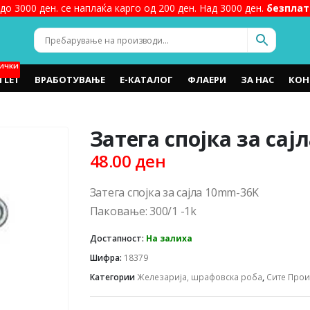
до 3000 ден. се наплаќа карго од 200 ден. Над 3000 ден.
безплат
ИЧКИ
TLET
ВРАБОТУВАЊЕ
Е-КАТАЛОГ
ФЛАЕРИ
ЗА НАС
КОН
Затега спојка за са
48.00
ден
Затега спојка за сајла 10mm-36K
Паковање: 300/1 -1k
Достапност:
На залиха
Шифра:
18379
Категории
Железарија, шрафовска роба
,
Сите Про