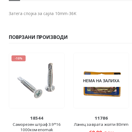
Затега спојка за сајла 10mm-36K
ПОВРЗАНИ ПРОИЗВОДИ
-16%
НЕМА НА ЗАЛИХА
18544
11786
Cаморезен штраф 3.9*16
Ланец за врата жолти 80mm
1000ком enomak