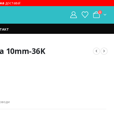
на
достава!
0
ТАКТ
јла 10mm-36K
изводи