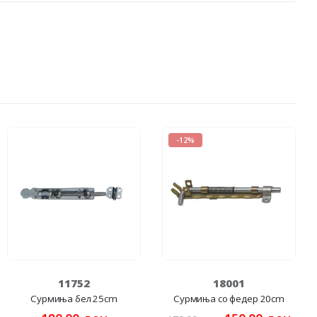
-12%
11752
18001
Сурмиња бел 25cm
Сурмиња со федер 20cm