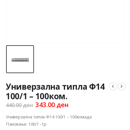
Универзална типла Ф14
100/1 – 100ком.
Original
Current
343.00
ден
440.00
ден
price
price
was:
is:
Универзална типла Ф14 100/1 – 100комада
440.00 ден.
343.00 ден.
Паковање: 100/1 -1p