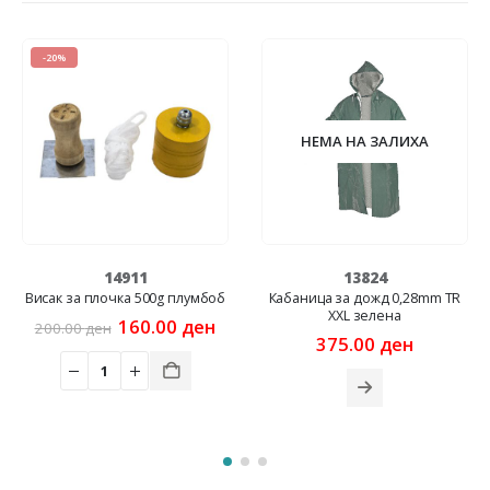
-20%
НЕМА НА ЗАЛИХА
14911
13824
Висак за плочка 500g плумбоб
Кабаница за дожд 0,28mm ТR
XXL зелена
Original
Current
160.00
ден
200.00
ден
rrent
price
price
375.00
ден
ice
was:
is:
200.00 ден.
160.00 ден.
2.00 ден.