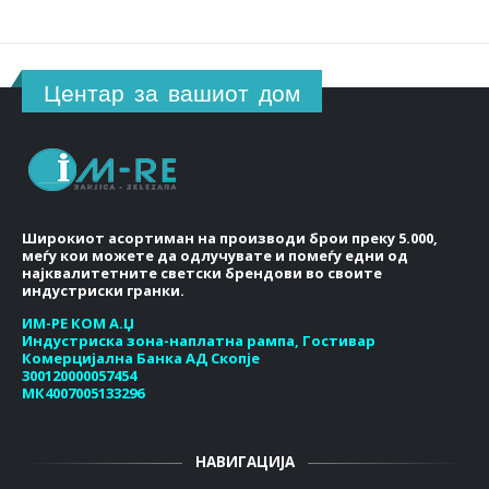
Центар за вашиот дом
Широкиот асортиман на производи брои преку 5.000,
меѓу кои можете да одлучувате и помеѓу едни од
најквалитетните светски брендови во своите
индустриски гранки.
ИМ-РЕ КОМ А.Џ
Индустриска зона-наплатна рампа, Гостивар
Комерцијална Банка АД Скопје
300120000057454
МК4007005133296
НАВИГАЦИЈА