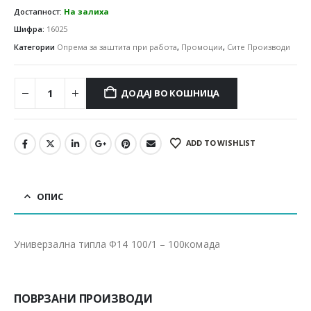
Достапност:
На залиха
Шифра:
16025
Категории
Опрема за заштита при работа
,
Промоции
,
Сите Производи
ДОДАЈ ВО КОШНИЦА
ADD TO WISHLIST
ОПИС
Универзална типла Ф14 100/1 – 100комада
ПОВРЗАНИ ПРОИЗВОДИ