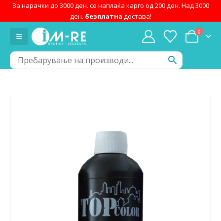
За нарачки до 3000 ден. се наплаќа карго од 200 ден. Над 3000
ден.
безплатна
достава!
0