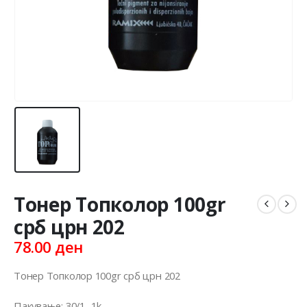
Тонер Топколор 100gr
срб црн 202
78.00
ден
Тонер Топколор 100gr срб црн 202
Пакување: 30/1 -1k