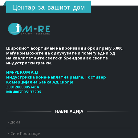
Центар за вашиот дом
Широкиот асортиман на производи брои преку 5.000,
меѓу кои можете да одлучувате и помеѓу едни од
најквалитетните светски брендови во своите
индустриски гранки.
ИМ-РЕ КОМ А.Џ
Индустриска зона-наплатна рампа, Гостивар
Комерцијална Банка АД Скопје
300120000057454
МК4007005133296
НАВИГАЦИЈА
Дома
Сите Производи