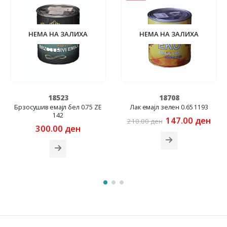
НЕМА НА ЗАЛИХА
НЕМА НА ЗАЛИХА
18523
18708
Брзосушив емајл бел 0.75 ZE
Лак емајл зелен 0.65 1193
142
rrent
Original
Cur
147.00
ден
210.00
ден
ice
price
pric
300.00
ден
was:
is:
5.00 ден.
210.00 ден.
147