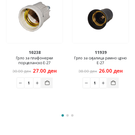
10238
11939
Грло за плафонерки
Грло за сијалица рамно црно
порцеланско E-27
Е-27
Original
Current
Original
Curr
27.00
ден
26.00
ден
30.00
ден
38.00
ден
price
price
price
price
was:
is:
was:
is:
30.00 ден.
27.00 ден.
38.00 ден.
26.00