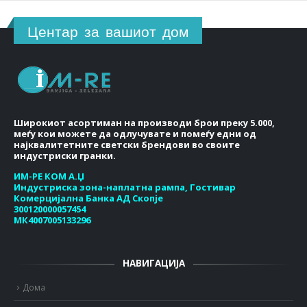
Центар за вашиот дом
Широкиот асортиман на производи брои преку 5.000,
меѓу кои можете да одлучувате и помеѓу едни од
најквалитетните светски брендови во своите
индустриски гранки.
ИМ-РЕ КОМ А.Џ
Индустриска зона-наплатна рампа, Гостивар
Комерцијална Банка АД Скопје
300120000057454
МК4007005133296
НАВИГАЦИЈА
Дома