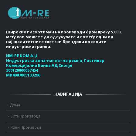
Широкиот асортиман на производи брои преку 5.000,
меѓу кои можете да одлучувате и помеѓу едни од
најквалитетните светски брендови во своите
индустриски гранки.
ИМ-РЕ КОМ А.Џ
Индустриска зона-наплатна рампа, Гостивар
Комерцијална Банка АД Скопје
300120000057454
МК4007005133296
НАВИГАЦИЈА
Дома
Сите Производи
Нови Производи