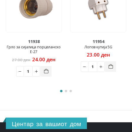
11938
11954
рло за сијалица порцеланско
Лопов кутија 5G
E-27
23.00
ден
Original
Current
24.00
ден
27.00
ден
price
price
was:
is:
27.00 ден.
24.00 ден.
Центар за вашиот дом