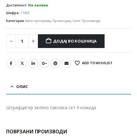
Достапност:
На залиха
Шифра:
11853
Категории
Авто програма
,
Промоции
,
Сите Производи
ДОДАЈ ВО КОШНИЦА
ADD TO WISHLIST
ОПИС
Штрафцигер зелено паковка сет 9 комада
ПОВРЗАНИ ПРОИЗВОДИ