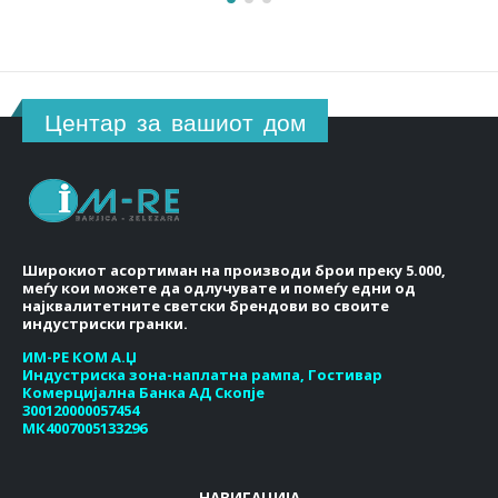
Центар за вашиот дом
Широкиот асортиман на производи брои преку 5.000,
меѓу кои можете да одлучувате и помеѓу едни од
најквалитетните светски брендови во своите
индустриски гранки.
ИМ-РЕ КОМ А.Џ
Индустриска зона-наплатна рампа, Гостивар
Комерцијална Банка АД Скопје
300120000057454
МК4007005133296
НАВИГАЦИЈА