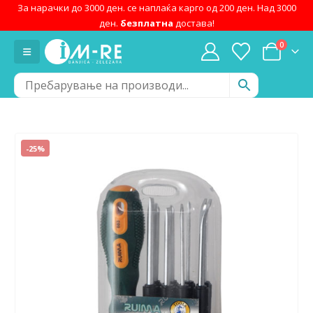
За нарачки до 3000 ден. се наплаќа карго од 200 ден. Над 3000
ден.
безплатна
достава!
0
-25%