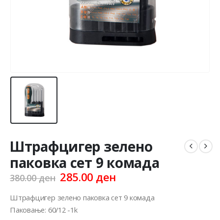
Штрафцигер зелено
паковка сет 9 комада
Original
Current
285.00
ден
380.00
ден
price
price
was:
is:
Штрафцигер зелено паковка сет 9 комада
380.00 ден.
285.00 ден.
Паковање: 60/12 -1k