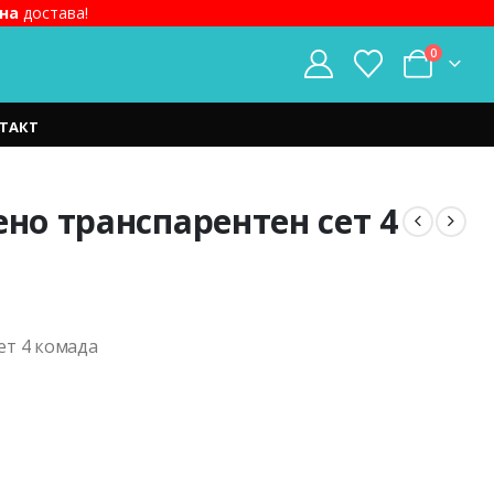
на
достава!
0
ТАКТ
ено транспарентен сет 4
ет 4 комада
.