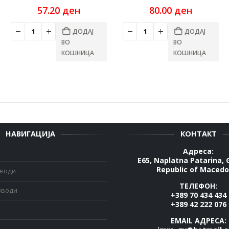
urrent
57.20
ден
80.00
ден
ice
:
ДОДАЈ
ДОДАЈ
0.00 ден.
ВО
ВО
КОШНИЦА
КОШНИЦА
НАВИГАЦИЈА
КОНТАКТ
Адреса:
E65, Naplatna Patarina, 
Republic of Macedo
зводи
ТЕЛЕФОН:
зводи
+389 70 434 434
+389 42 222 076
EMAIL АДРЕСА: