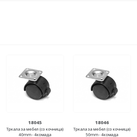
18045
18046
Тркала за мебел (со кочница)
Тркала за мебел (со кочница)
40mm - 4комада
50mm - 4комада