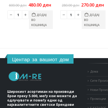
Original
Current
Original
C
480.00
ден
270.00
ден
600.00
ден
280.00
ден
price
price
price
pr
was:
is:
was:
is
ДОДАЈ
ДОДАЈ
600.00 ден.
480.00 ден.
280.00 ден.
27
ВО
ВО
КОШНИЦА
КОШНИЦА
Центар за вашиот дом
Дома
Сите Прои
Нови Прои
Широкиот асортиман на производи
брои преку 5.000, меѓу кои можете да
Промоции
одлучувате и помеѓу едни од
најквалитетните светски брендови
Е-КАТАЛОГ