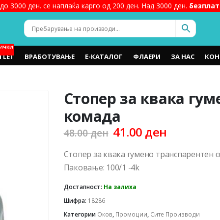
до 3000 ден. се наплаќа карго од 200 ден. Над 3000 ден.
безплат
ИЧКИ
TLET
ВРАБОТУВАЊЕ
Е-КАТАЛОГ
ФЛАЕРИ
ЗА НАС
КОН
Стопер за квака гум
комада
Original
Current
41.00
ден
48.00
ден
price
price
was:
is:
Стопер за квака гумено транспарентен с
48.00 ден.
41.00 ден
Паковање: 100/1 -4k
Достапност:
На залиха
Шифра:
18286
Категории
Оков
,
Промоции
,
Сите Производи