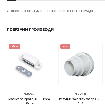
Стопер за квака гумено транспарентен сет 4 комада
ПОВРЗАНИ ПРОИЗВОДИ
-20%
-4%
14595
17730
Магнет за врата 803B 3mm
Редуцир за вентилатор Ф70-
50ком
150