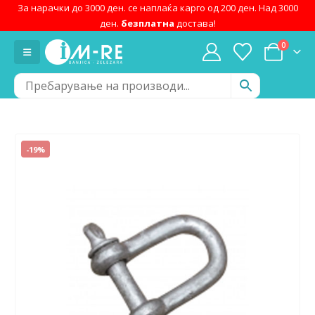
За нарачки до 3000 ден. се наплаќа карго од 200 ден. Над 3000
ден.
безплатна
достава!
0
-19%