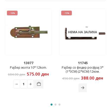
-16%
-15%
НЕМА НА ЗАЛИХА
13077
11745
Рајбер жолта 10* 12kom.
Рајбер со федер росфрај 3*
(1*3CM) (2*6CM) 12ком.
rent
Original
Current
575.00
ден
684.00
ден
e
price
price
Original
Cur
388.00
ден
456.00
ден
was:
is:
price
pric
00 ден.
684.00 ден.
575.00 ден.
was:
is:
456.00 ден.
388