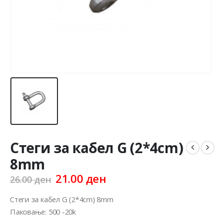
Стеги за кабел G (2*4cm)
8mm
Original
Current
21.00
ден
26.00
ден
price
price
was:
is:
Стеги за кабел G (2*4cm) 8mm
26.00 ден.
21.00 ден.
Паковање: 500 -20k