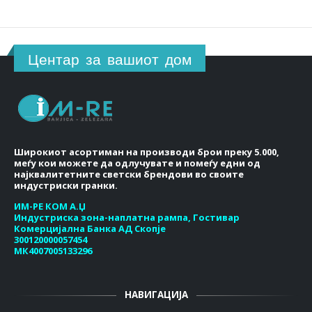
Центар за вашиот дом
Широкиот асортиман на производи брои преку 5.000,
меѓу кои можете да одлучувате и помеѓу едни од
најквалитетните светски брендови во своите
индустриски гранки.
ИМ-РЕ КОМ А.Џ
Индустриска зона-наплатна рампа, Гостивар
Комерцијална Банка АД Скопје
300120000057454
МК4007005133296
НАВИГАЦИЈА