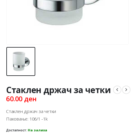
Стаклен држач за четки
60.00
ден
Стаклен држач за четки
Паковање: 106/1 -1k
Достапност:
На залиха