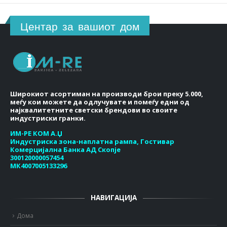
Центар за вашиот дом
Широкиот асортиман на производи брои преку 5.000,
меѓу кои можете да одлучувате и помеѓу едни од
најквалитетните светски брендови во своите
индустриски гранки.
ИМ-РЕ КОМ А.Џ
Индустриска зона-наплатна рампа, Гостивар
Комерцијална Банка АД Скопје
300120000057454
МК4007005133296
НАВИГАЦИЈА
Дома