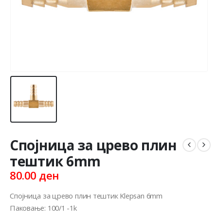
Спојница за црево плин
тештик 6mm
80.00
ден
Спојница за црево плин тештик Klepsan 6mm
Паковање: 100/1 -1k