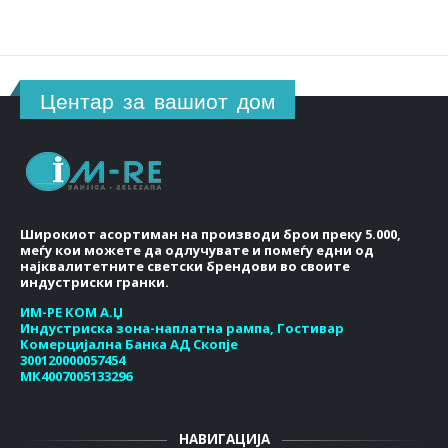
Центар за вашиот дом
Широкиот асортиман на производи брои преку 5.000,
меѓу кои можете да одлучувате и помеѓу едни од
најквалитетните светски брендови во своите
индустриски гранки.
ИМ-РЕ КОМ А.Џ
Индустриска зона-наплатна рампа, Гостивар
Комерцијална Банка АД Скопје
300120000057454
МК4007005133296
НАВИГАЦИЈА