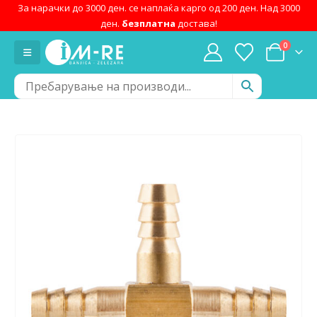
За нарачки до 3000 ден. се наплаќа карго од 200 ден. Над 3000
ден.
безплатна
достава!
0