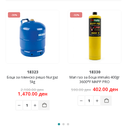
-30%
-32%
18323
18330
Боца за плинско решо Nurgaz
Мап газ за боца immaks 400gr
5kg
3600*F MAPP PRO
rrent
ice
Original
Original
Cur
402.00
ден
2,100.00
ден
590.00
ден
price
Current
price
pric
1,470.00
ден
4.00 ден.
was:
price
was:
is:
2,100.00 ден.
is:
590.00 ден.
402
1,470.00 ден.