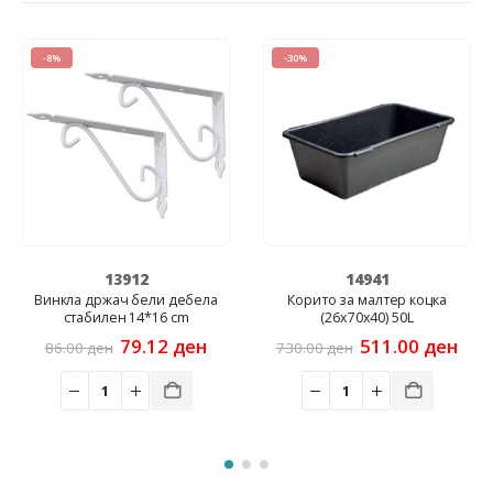
-8%
-30%
13912
14941
Винкла држач бели дебела
Корито за малтер коцка
М
стабилен 14*16 cm
(26x70x40) 50L
t
Original
Current
Original
Current
79.12
ден
511.00
ден
86.00
ден
730.00
ден
2
price
price
price
price
ен.
was:
is:
was:
is:
86.00 ден.
79.12 ден.
730.00 ден.
511.00 