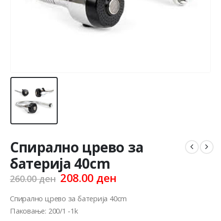
Спирално црево за
батерија 40cm
Original
Current
208.00
ден
260.00
ден
price
price
was:
is:
Спирално црево за батерија 40cm
260.00 ден.
208.00 ден.
Паковање: 200/1 -1k