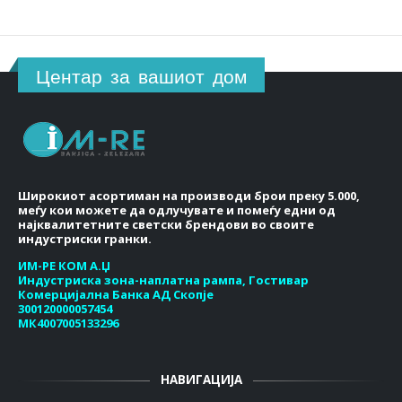
Центар за вашиот дом
Широкиот асортиман на производи брои преку 5.000,
меѓу кои можете да одлучувате и помеѓу едни од
најквалитетните светски брендови во своите
индустриски гранки.
ИМ-РЕ КОМ А.Џ
Индустриска зона-наплатна рампа, Гостивар
Комерцијална Банка АД Скопје
300120000057454
МК4007005133296
НАВИГАЦИЈА