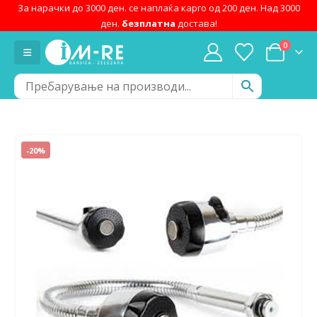
За нарачки до 3000 ден. се наплаќа карго од 200 ден. Над 3000
ден.
безплатна
достава!
0
-20%