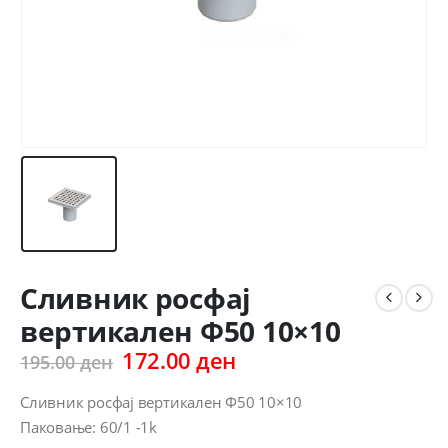
Сливник росфај
вертикален Ф50 10×10
Original
Current
172.00
ден
195.00
ден
price
price
was:
is:
Сливник росфај вертикален Ф50 10×10
195.00 ден.
172.00 ден.
Паковање: 60/1 -1k