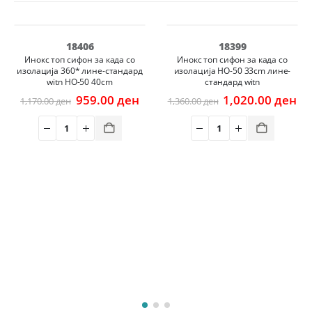
-18%
-25%
18406
18399
Инокс топ сифон за када со
Инокс топ сифон за када со
изолација 360* лине-стандард
изолација HO-50 33cm лине-
witn HO-50 40cm
стандард witn
Original
Current
Original
Cu
959.00
ден
1,020.00
ден
1,170.00
ден
1,360.00
ден
price
price
price
pr
was:
is:
was:
is:
1,170.00 ден.
959.00 ден.
1,360.00 ден.
1,