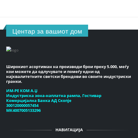
Центар за вашиот дом
Широкиот асортиман на производи брои преку 5.000, меѓу
кои можете да одлучувате и помеѓу едни од
најквалитетните светски брендови во своите индустриски
гранки.
ИМ-РЕ КОМ А.Џ
Индустриска зона-наплатна рампа, Гостивар
Комерцијална Банка АД Скопје
300120000057454
МК4007005133296
НАВИГАЦИЈА