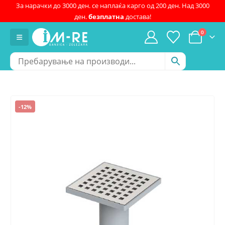
За нарачки до 3000 ден. се наплаќа карго од 200 ден. Над 3000
ден.
безплатна
достава!
0
-12%