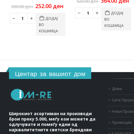
Original
C
364.00
ден
520.00
ден
Original
Current
price
pr
252.00
ден
300.00
ден
price
price
was:
is
ДОДАЈ
was:
is:
520.00 ден.
36
ДОДАЈ
ВО
300.00 ден.
252.00 ден.
ВО
КОШНИЦА
КОШНИЦА
Центар за вашиот дом
Дома
Сите Прои
Нови Прои
Широкиот асортиман на производи
брои преку 5.000, меѓу кои можете да
Промоции
одлучувате и помеѓу едни од
најквалитетните светски брендови
Е-КАТАЛОГ