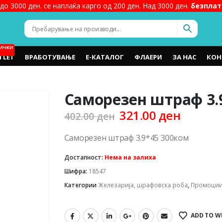
до 3000 ден. се наплаќа карго од 200 ден. Над 3000 ден.
безплат
ИЧКИ
TLET
ВРАБОТУВАЊЕ
Е-КАТАЛОГ
ФЛАЕРИ
ЗА НАС
КОН
Cаморезен штраф 3.
Original
Curren
321.00
ден
402.00
ден
price
price
was:
is:
Cаморезен штраф 3.9*45 300ком
402.00 ден.
321.00 
Достапност:
Нема на залиха
Шифра:
18547
Категории
Железарија, шрафовска роба
,
Промоци
ADD TO W