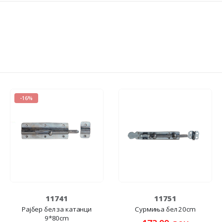
-16%
11741
11751
Рајбер бел за катанци
Сурмиња бел 20cm
9*80cm