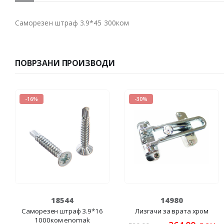
Cаморезен штраф 3.9*45 300ком
ПОВРЗАНИ ПРОИЗВОДИ
-16%
-30%
18544
14980
Cаморезен штраф 3.9*16
Лизгачи за врата хром
1000ком enomak