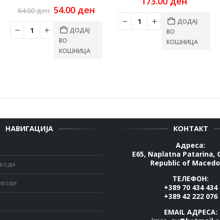
urrent
173.00
ден
ice
Original
Current
54.00
ден
64.00
ден
:
price
price
ДОДАЈ
4.00 ден.
was:
is:
ДОДАЈ
ВО
64.00 ден.
54.00 ден.
ВО
КОШНИЦА
КОШНИЦА
НАВИГАЦИЈА
КОНТАКТ
Адреса:
E65, Naplatna Patarina, 
Republic of Macedo
зводи
ТЕЛЕФОН:
зводи
+389 70 434 434
+389 42 222 076
EMAIL АДРЕСА: