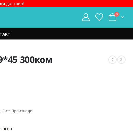
на
достава!
0
ТАКТ
9*45 300ком
t
ден.
и
,
Сите Производи
ISHLIST