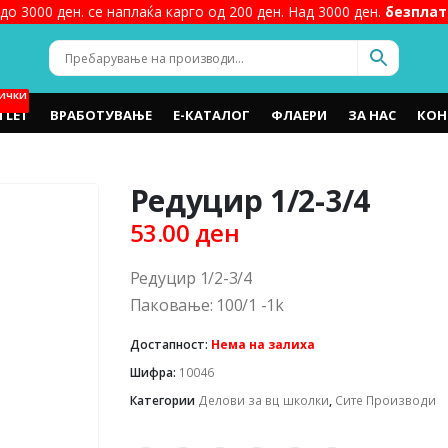
до 3000 ден. се наплаќа карго од 200 ден. Над 3000 ден.
безплат
ИЧКИ
TLET
ВРАБОТУВАЊЕ
Е-КАТАЛОГ
ФЛАЕРИ
ЗА НАС
КОН
Редуцир 1/2-3/4
53.00
ден
Редуцир 1/2-3/4
Паковање: 100/1 -1k
Достапност:
Нема на залиха
Шифра:
10046
Категории
Делови за вц школки
,
Сите Производи