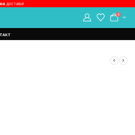
на
достава!
0
ТАКТ