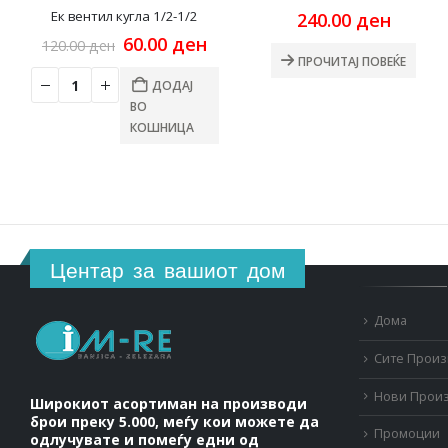
Ек вентил кугла 1/2-1/2
240.00
ден
Original
Current
60.00
ден
120.00
ден
price
price
ПРОЧИТАЈ ПОВЕЌЕ
was:
is:
ДОДАЈ
120.00 ден.
60.00 ден.
ВО
КОШНИЦА
Центар за вашиот дом
Дома
Сите Прои
Нови Прои
Широкиот асортиман на производи
брои преку 5.000, меѓу кои можете да
Промоции
одлучувате и помеѓу едни од