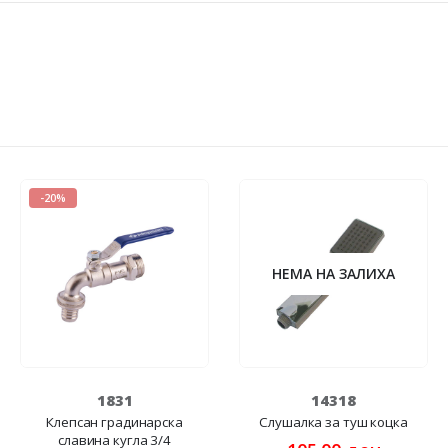
-20%
НЕМА НА ЗАЛИХА
1831
14318
Клепсан градинарска
Слушалка за туш коцка
славина кугла 3/4