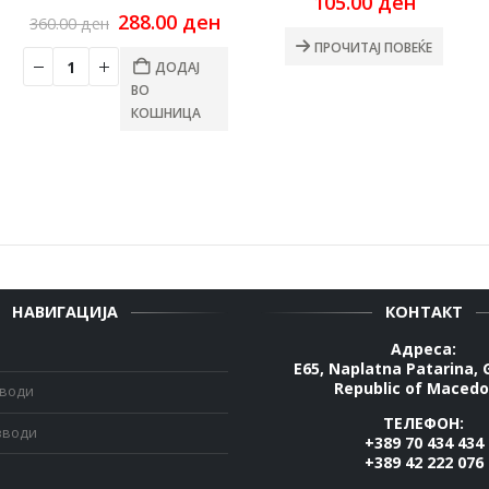
105.00
ден
Original
Current
288.00
ден
360.00
ден
price
price
ПРОЧИТАЈ ПОВЕЌЕ
was:
is:
ДОДАЈ
360.00 ден.
288.00 ден.
ВО
КОШНИЦА
НАВИГАЦИЈА
КОНТАКТ
Адреса:
E65, Naplatna Patarina, 
Republic of Macedo
зводи
ТЕЛЕФОН:
зводи
+389 70 434 434
+389 42 222 076