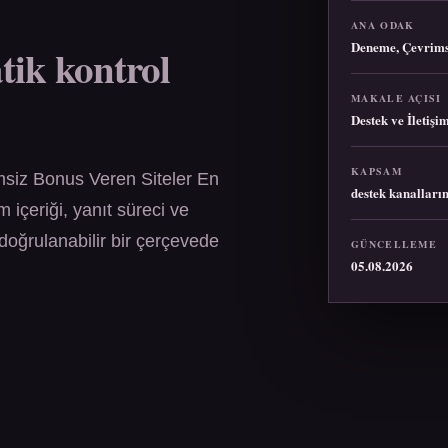
ANA ODAK
Deneme, Çevrimsi
atik kontrol
MAKALE AÇISI
Destek ve İletiş
KAPSAM
siz Bonus Veren Siteler En
destek kanalların
içeriği, yanıt süreci ve
ve doğrulanabilir bir çerçevede
GÜNCELLEME
05.08.2026