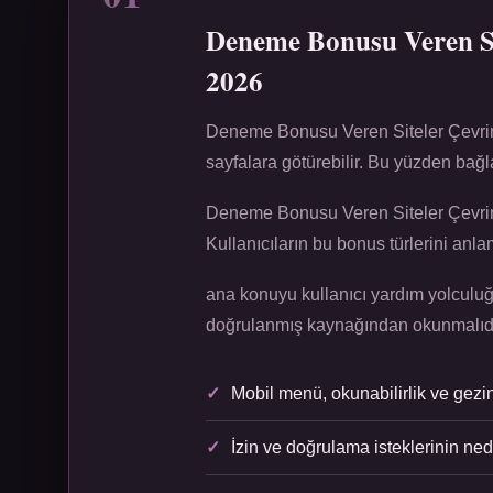
Deneme Bonusu Veren Sit
2026
Deneme Bonusu Veren Siteler Çevrimsi
sayfalara götürebilir. Bu yüzden bağl
Deneme Bonusu Veren Siteler Çevrimsi
Kullanıcıların bu bonus türlerini anl
ana konuyu kullanıcı yardım yolculuğ
doğrulanmış kaynağından okunmalıdı
Mobil menü, okunabilirlik ve gezin
İzin ve doğrulama isteklerinin ne