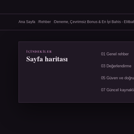
Ana Sayfa
Rehber
Deneme, Çevrimsiz Bonus & En İyi Bahis - Elitba
İÇİNDEKİLER
01 Genel rehber
Sayfa haritası
03 Değerlendirme
05 Güven ve doğr
07 Güncel kaynakl