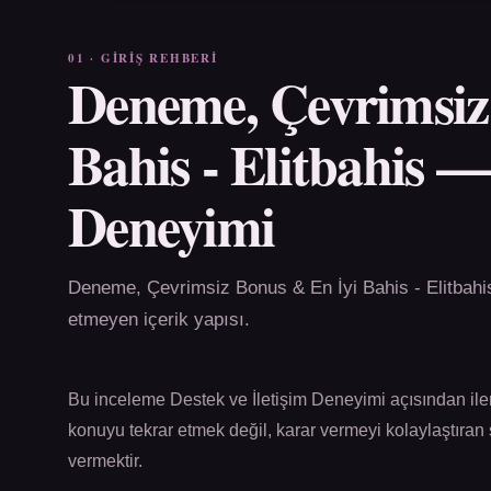
01 · GİRİŞ REHBERİ
Deneme, Çevrimsiz
Bahis - Elitbahis —
Deneyimi
Deneme, Çevrimsiz Bonus & En İyi Bahis - Elitbahis
etmeyen içerik yapısı.
Bu inceleme Destek ve İletişim Deneyimi açısından il
konuyu tekrar etmek değil, karar vermeyi kolaylaştıran
vermektir.