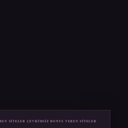
REN SITELER ÇEVRIMSIZ BONUS VEREN SITELER