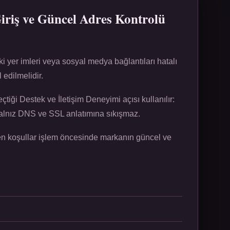
iriş ve Güncel Adres Kontrolü
 yer imleri veya sosyal medya bağlantıları hatalı
edilmelidir.
i Destek ve İletişim Deneyimi açısı kullanılır:
m yalnız DNS ve SSL anlatımına sıkışmaz.
len koşullar işlem öncesinde markanın güncel ve