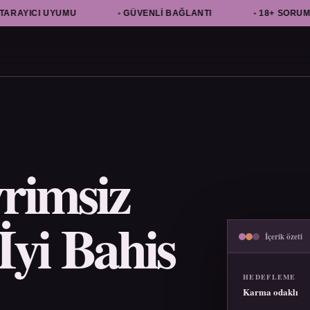
YICI UYUMU
GÜVENLI BAĞLANTI
18+ SORUMLU K
rimsiz
yi Bahis
İçerik özeti
HEDEFLEME
Karma odaklı