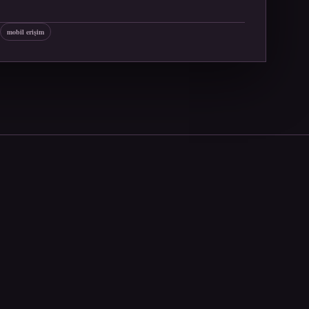
mobil erişim