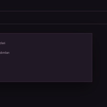
leri
dımları