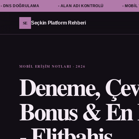
 DOĞRULAMA
ALAN ADI KONTROLÜ
MOBIL TARA
Seçkin Platform Rehberi
SE
MOBIL ERIŞIM NOTLARI · 2026
Deneme, Çev
Bonus & En İ
- Elitbahis