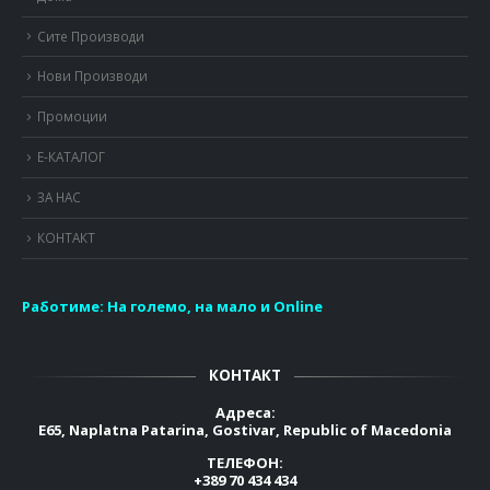
Сите Производи
Нови Производи
Промоции
Е-КАТАЛОГ
ЗА НАС
КОНТАКТ
Работиме:
На големо, на мало и Online
КОНТАКТ
Адреса:
E65, Naplatna Patarina, Gostivar, Republic of Macedonia
ТЕЛЕФОН:
+389 70 434 434