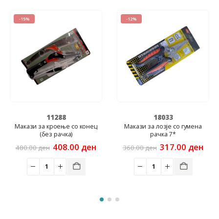
-15%
-12%
11288
18033
Макази за кроење со конец
Макази за лозје со гумена
(без рачка)
рачка 7*
rent
e
Original
Current
Original
Curr
408.00
ден
317.00
ден
480.00
ден
360.00
ден
price
price
price
price
.00 ден.
was:
is:
was:
is:
480.00 ден.
408.00 ден.
360.00 ден.
317.0