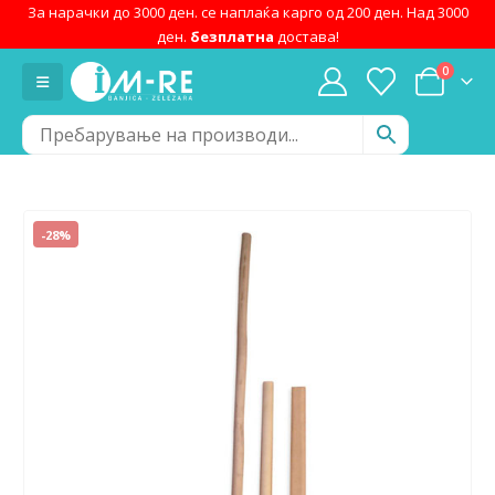
За нарачки до 3000 ден. се наплаќа карго од 200 ден. Над 3000
ден.
безплатна
достава!
0
-28%