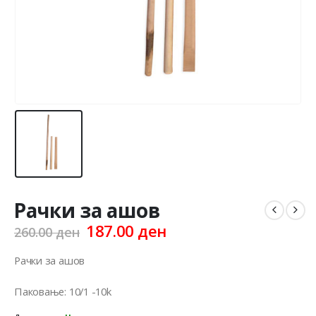
Рачки за ашов
Original
Current
187.00
ден
260.00
ден
price
price
was:
is:
Рачки за ашов
260.00 ден.
187.00 ден.
Паковање: 10/1 -10k