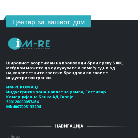
Центар за вашиот дом
Широкиот асортиман на производи брои преку 5.000,
меѓу кои можете да одлучувате и помеѓу едни од
најквалитетните светски брендови во своите
индустриски гранки.
ИМ-РЕ КОМ А.Џ
Индустриска зона-наплатна рампа, Гостивар
Комерцијална Банка АД Скопје
300120000057454
МК4007005133296
НАВИГАЦИЈА
Дома