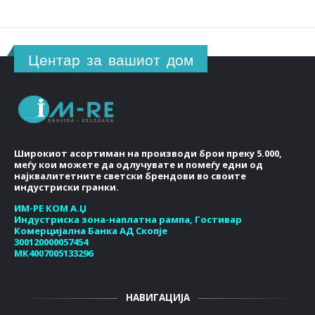
Центар за вашиот дом
Широкиот асортиман на производи брои преку 5.000,
меѓу кои можете да одлучувате и помеѓу едни од
најквалитетните светски брендови во своите
индустриски гранки.
ИМ-РЕ КОМ А.Џ
Индустриска зона-наплатна рампа, Гостивар
Комерцијална Банка АД Скопје
300120000057454
МК4007005133296
НАВИГАЦИЈА