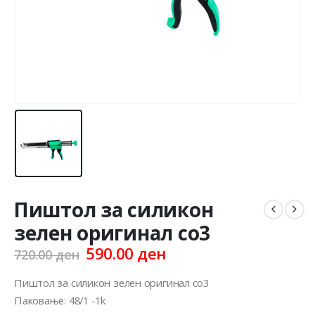
Пиштол за силикон
зелен оригинал со3
Original
Current
590.00
ден
720.00
ден
price
price
was:
is:
Пиштол за силикон зелен оригинал со3
720.00 ден.
590.00 ден.
Паковање: 48/1 -1k