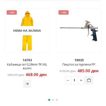
-20%
-16%
НЕМА НА ЗАЛИХА
14763
18025
Кабаница сет 0,28mm TR XXL
Пиштол за пурпена PP
жолто
Original
Cur
485.00
ден
578.00
ден
Original
Current
price
pric
468.00
ден
585.00
ден
price
price
was:
is:
was:
is:
578.00 ден.
485
585.00 ден.
468.00 ден.