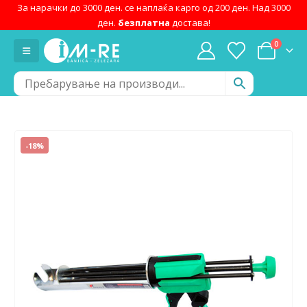
За нарачки до 3000 ден. се наплаќа карго од 200 ден. Над 3000
ден.
безплатна
достава!
0
-18%