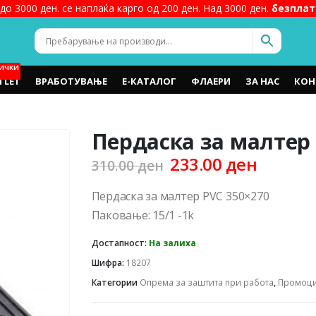
до 3000 ден. се наплаќа карго од 200 ден. Над 3000 ден.
безплат
ИЧКИ
TLET
ВРАБОТУВАЊЕ
Е-КАТАЛОГ
ФЛАЕРИ
ЗА НАС
КОН
Пердаска за малтер 
Original
Curren
233.00
ден
310.00
ден
price
price
was:
is:
Пердаска за малтер PVC 350×270
310.00 ден.
233.00 
Паковање: 15/1 -1k
Достапност:
На залиха
Шифра:
18207
Категории
Опрема за заштита при работа
,
Промоц