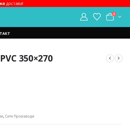
на
достава!
0
ТАКТ
PVC 350×270
t
ден.
ии
,
Сите Производи