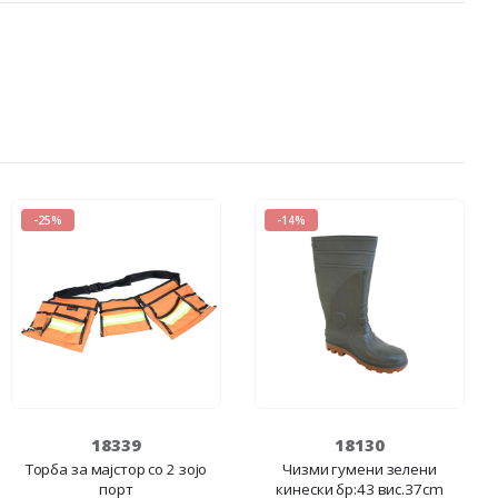
-25%
-14%
18339
18130
Торба за мајстор со 2 зојо
Чизми гумени зелени
порт
кинески бр:43 вис.37cm