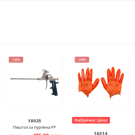
-16%
-50%
Фабрички Цени
18025
Пиштол за пурпена PP
16314