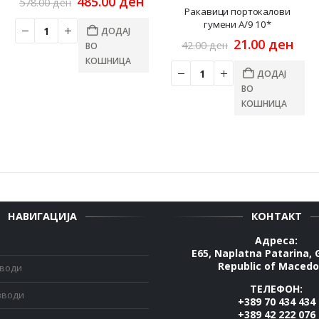
Original
Current
485.00
ден
578.00
ден
urrent
price
price
Ракавици портокалови
ice
was:
is:
гумени А/9 10*
ДОДАЈ
:
578.00 ден.
485.00 ден.
Original
Cur
21.00
ден
42.00
ден
ВО
8.00 ден.
price
pric
КОШНИЦА
was:
is:
ДОДАЈ
42.00 ден.
21.0
ВО
КОШНИЦА
НАВИГАЦИЈА
КОНТАКТ
Адреса:
E65, Naplatna Patarina, 
Republic of Macedo
зводи
ТЕЛЕФОН:
зводи
+389 70 434 434
+389 42 222 076