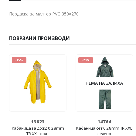
Пердаска за малтер PVC 350×270
ПОВРЗАНИ ПРОИЗВОДИ
-15%
-20%
НЕМА НА ЗАЛИХА
13823
14764
Кабаница за дожд 0,28mm
Кабаница сет 0,28mm TR XXL
ТR XXL жолт
зелено