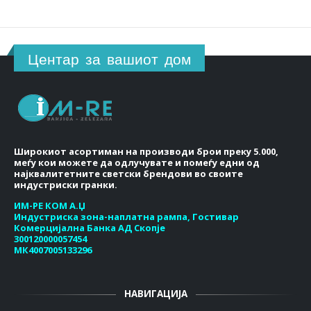
Центар за вашиот дом
Широкиот асортиман на производи брои преку 5.000,
меѓу кои можете да одлучувате и помеѓу едни од
најквалитетните светски брендови во своите
индустриски гранки.
ИМ-РЕ КОМ А.Џ
Индустриска зона-наплатна рампа, Гостивар
Комерцијална Банка АД Скопје
300120000057454
МК4007005133296
НАВИГАЦИЈА