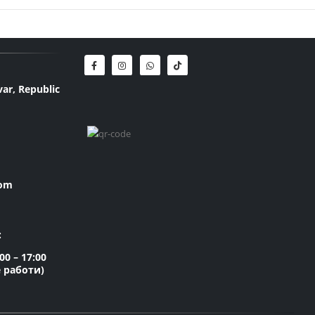
var, Republic
com
:
0 – 17:00
е работи)