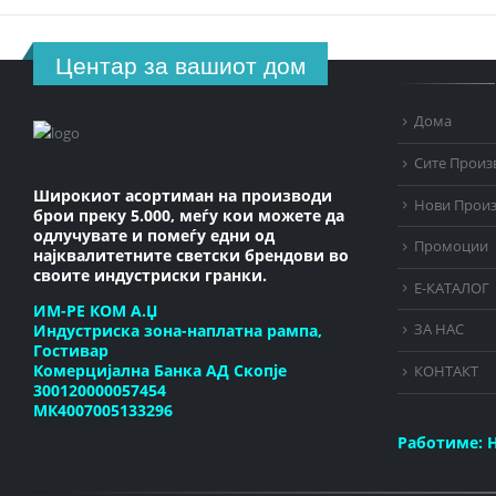
Центар за вашиот дом
Дома
Сите Произ
Широкиот асортиман на производи
Нови Прои
брои преку 5.000, меѓу кои можете да
одлучувате и помеѓу едни од
Промоции
најквалитетните светски брендови во
своите индустриски гранки.
Е-КАТАЛОГ
ИМ-РЕ КОМ А.Џ
Индустриска зона-наплатна рампа,
ЗА НАС
Гостивар
Комерцијална Банка АД Скопје
КОНТАКТ
300120000057454
МК4007005133296
Работиме:
Н