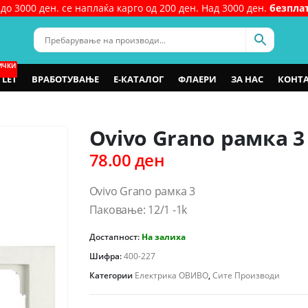
до 3000 ден. се наплаќа карго од 200 ден. Над 3000 ден.
безпла
ИЧКИ
LET
ВРАБОТУВАЊЕ
Е-КАТАЛОГ
ФЛАЕРИ
ЗА НАС
КОНТ
Ovivo Grano рамка 3
78.00
ден
Ovivo Grano рамка 3
Паковање: 12/1 -1k
Достапност:
На залиха
Шифра:
400-227
Категории
Електрика ОВИВО
,
Сите Производи