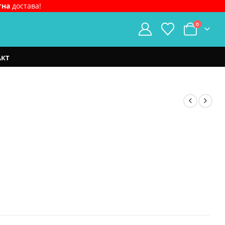
тна
достава!
0
АКТ