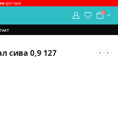
на
достава!
0
ТАКТ
л сива 0,9 127