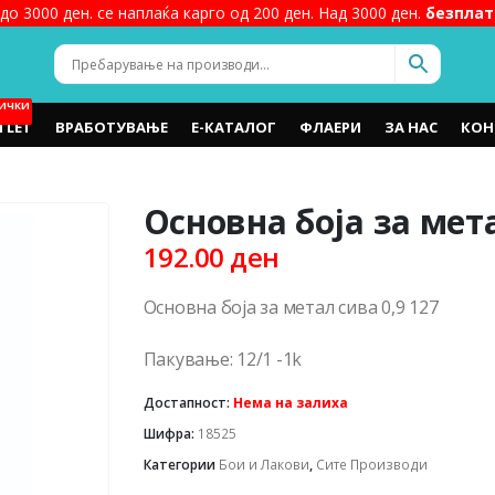
до 3000 ден. се наплаќа карго од 200 ден. Над 3000 ден.
безплат
ИЧКИ
TLET
ВРАБОТУВАЊЕ
Е-КАТАЛОГ
ФЛАЕРИ
ЗА НАС
КОН
Основна боја за мета
192.00
ден
Основна боја за метал сива 0,9 127
Пакување: 12/1 -1k
Достапност:
Нема на залиха
Шифра:
18525
Категории
Бои и Лакови
,
Сите Производи