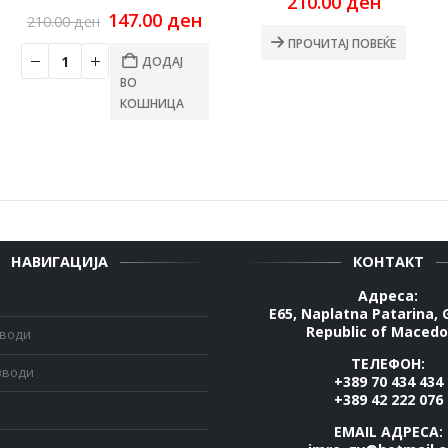
urrent
210.00
ден
ice
Original
Current
147.00
ден
210.00
ден
:
price
price
ПРОЧИТАЈ ПОВЕЌЕ
0.00 ден.
was:
is:
ДОДАЈ
210.00 ден.
147.00 ден.
ВО
КОШНИЦА
НАВИГАЦИЈА
КОНТАКТ
Адреса:
E65, Naplatna Patarina, 
Republic of Macedo
зводи
ТЕЛЕФОН:
зводи
+389 70 434 434
+389 42 222 076
EMAIL АДРЕСА: