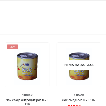
-30%
НЕМА НА ЗАЛИХА
10062
18526
Лак емајл антрацит рал 0.75
Лак емајл сив 0.75 102
119