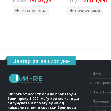
Original
Current
Original
C
191.00
ден
210.00
ден
228.00
ден
300.00
ден
price
price
price
pr
was:
is:
was:
is
ПРОЧИТАЈ ПОВЕЌЕ
ПРОЧИТАЈ ПОВЕЌЕ
228.00 ден.
191.00 ден.
300.00 ден.
21
Центар за вашиот дом
Дома
Сите Прои
Нови Прои
Широкиот асортиман на производи
брои преку 5.000, меѓу кои можете да
Промоции
одлучувате и помеѓу едни од
најквалитетните светски брендови
Е-КАТАЛОГ