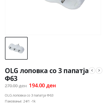
OLG лоповка со 3 папатја
Ф63
Original
Current
194.00
ден
270.00
ден
price
price
was:
is:
OLG лоповка со 3 папатја Ф63
270.00 ден.
194.00 ден.
Паковање: 24/1 -1k