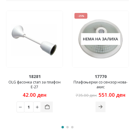
-25%
НЕМА НА ЗАЛИХА
18281
17770
OLG фасонка стап за плафон
Плафоњерки со сензор нова-
Е-27
акис
Original
Cur
42.00
ден
551.00
ден
735.00
ден
price
pric
was:
is:
735.00 ден.
551