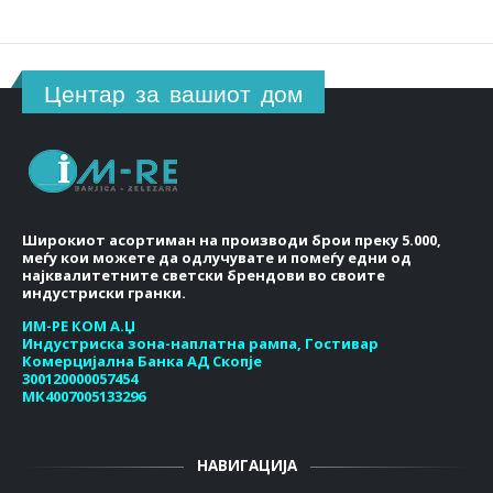
Центар за вашиот дом
Широкиот асортиман на производи брои преку 5.000,
меѓу кои можете да одлучувате и помеѓу едни од
најквалитетните светски брендови во своите
индустриски гранки.
ИМ-РЕ КОМ А.Џ
Индустриска зона-наплатна рампа, Гостивар
Комерцијална Банка АД Скопје
300120000057454
МК4007005133296
НАВИГАЦИЈА