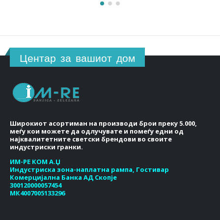
Центар за вашиот дом
Широкиот асортиман на производи брои преку 5.000,
меѓу кои можете да одлучувате и помеѓу едни од
најквалитетните светски брендови во своите
индустриски гранки.
ИМ-РЕ КОМ А.Џ
Индустриска зона-наплатна рампа, Гостивар
Комерцијална Банка АД Скопје
300120000057454
МК4007005133296