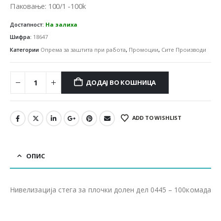
300.00 ден.
240.00 ден.
Паковање: 100/1 -100k
Достапност:
На залиха
Шифра:
18647
Категории
Опрема за заштита при работа
,
Промоции
,
Сите Производи
ДОДАЈ ВО КОШНИЦА
ADD TO WISHLIST
ОПИС
Нивелизација стега за плочки долен дел 0445 – 100комада