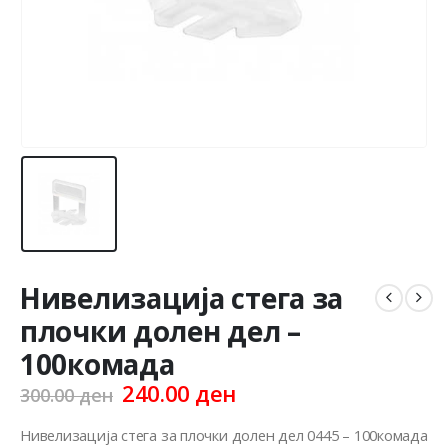
Нивелизација стега за
плочки долен дел –
100комада
Original
Current
240.00
ден
300.00
ден
price
price
was:
is:
Нивелизација стега за плочки долен дел 0445 – 100комада