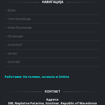
НАВИГАЦИЈА
Дома
Сите Производи
Нови Производи
Промоции
Е-КАТАЛОГ
ЗА НАС
КОНТАКТ
Работиме:
На големо, на мало и Online
КОНТАКТ
Адреса:
E65, Naplatna Patarina, Gostivar, Republic of Macedonia