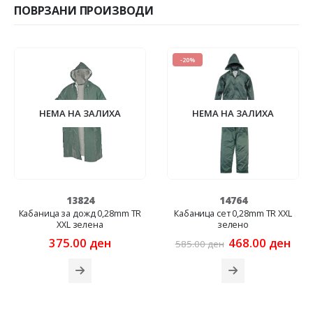
ПОВРЗАНИ ПРОИЗВОДИ
-20%
НЕМА НА ЗАЛИХА
НЕМА НА ЗАЛИХА
13824
14764
Кабаница за дожд 0,28mm ТR
Кабаница сет 0,28mm TR XXL
XXL зелена
зелено
rrent
Original
Cur
375.00
ден
468.00
ден
585.00
ден
ice
price
pric
was:
is:
2.00 ден.
585.00 ден.
468