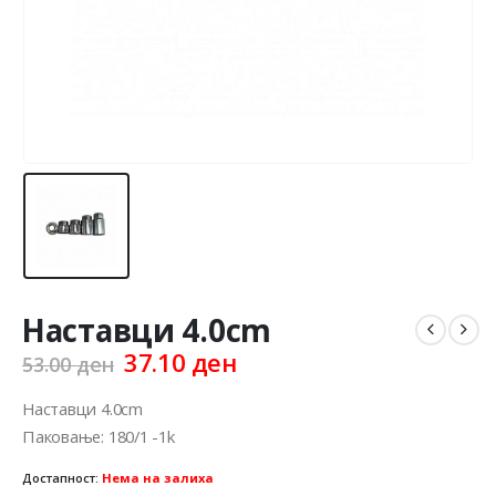
Наставци 4.0cm
Original
Current
37.10
ден
53.00
ден
price
price
was:
is:
Наставци 4.0cm
53.00 ден.
37.10 ден.
Паковање: 180/1 -1k
Достапност:
Нема на залиха