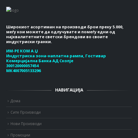
Широкиот асортиман на производи брои преку 5.000,
меѓу кои можете да одлучувате и помеѓу едни од
најквалитетните светски брендови во своите
индустриски гранки.
ИМ-РЕ КОМ А.Џ
Индустриска зона-наплатна рампа, Гостивар
Комерцијална Банка АД Скопје
300120000057454
МК4007005133296
НАВИГАЦИЈА
Дома
Сите Производи
Нови Производи
Промоции