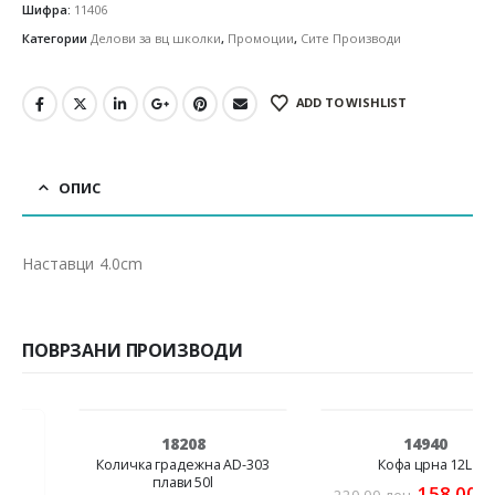
Шифра:
11406
Категории
Делови за вц школки
,
Промоции
,
Сите Производи
ADD TO WISHLIST
ОПИС
Наставци 4.0cm
ПОВРЗАНИ ПРОИЗВОДИ
НЕМА НА ЗАЛИХА
-18%
-28%
18208
14940
Количка градежна AD-303
Кофа црна 12L
плави 50l
Original
Cur
158.00
ден