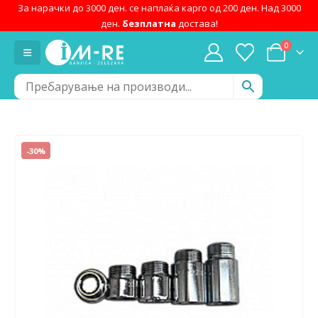
За нарачки до 3000 ден. се наплаќа карго од 200 ден. Над 3000
ден.
безплатна
достава!
0
-30%