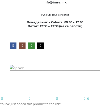
info@imre.mk
РАБОТНО ВРЕМЕ:
Понеделник – Сабота: 09:00 – 17:00
Петок: 12:30 – 13:30 (не се работи)
ИМ-РЕ | Copyright 2023. Сите права се задржани.
Developed
by
Lemi
0
home
wishlist
account
cart
You've just added this product to the cart: