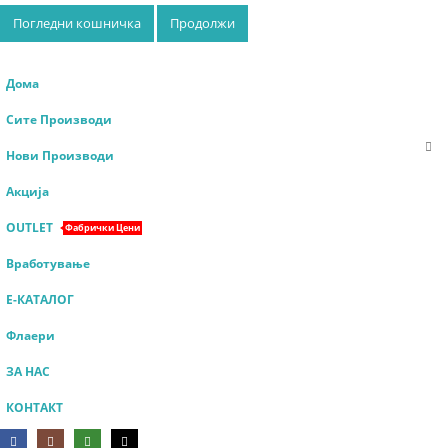
Погледни кошничка
Продолжи
Дома
Сите Производи
Нови Производи
Акција
OUTLET
Фабрички Цени
Вработување
Е-КАТАЛОГ
Флаери
ЗА НАС
КОНТАКТ