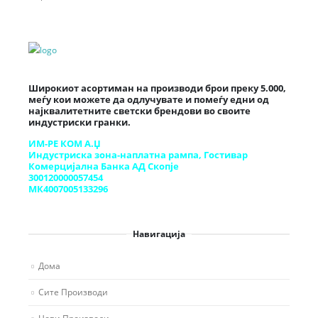
Широкиот асортиман на производи брои преку 5.000,
меѓу кои можете да одлучувате и помеѓу едни од
најквалитетните светски брендови во своите
индустриски гранки.
ИМ-РЕ КОМ А.Џ
Индустриска зона-наплатна рампа, Гостивар
Комерцијална Банка АД Скопје
300120000057454
МК4007005133296
Навигација
Дома
Сите Производи
Нови Производи