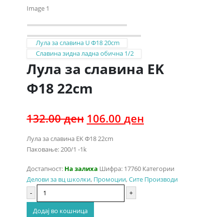
Лула за славина U Ф18 20cm
Славина зидна ладна обична 1/2
Лула за славина EK
Ф18 22cm
Original
Current
132.00
ден
106.00
ден
price
price
was:
is:
Лула за славина EK Ф18 22cm
132.00 ден.
106.00 ден.
Паковање: 200/1 -1k
Достапност:
На залиха
Шифра:
17760
Категории
Делови за вц школки
,
Промоции
,
Сите Производи
-
+
Додај во кошница