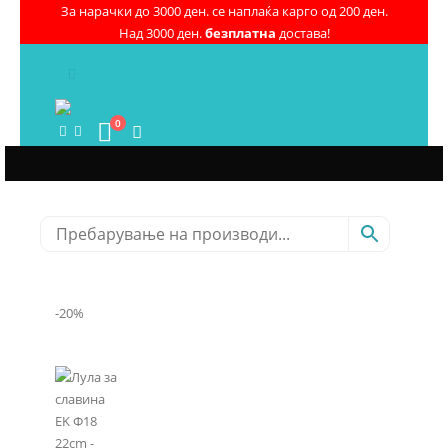
За нарачки до 3000 ден. се наплаќа карго од 200 ден.
Над 3000 ден.
безплатна
достава!
0
-20%